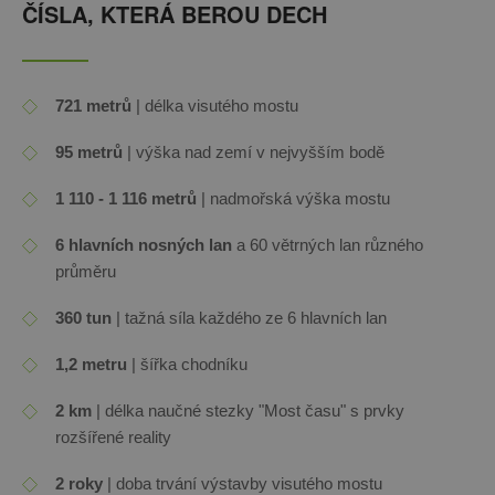
ČÍSLA, KTERÁ BEROU DECH
721 metrů
| délka visutého mostu
95 metrů
| výška nad zemí v nejvyšším bodě
1 110 - 1 116 metrů
| nadmořská výška mostu
6 hlavních nosných lan
a 60 větrných lan různého
průměru
360 tun
| tažná síla každého ze 6 hlavních lan
1,2 metru
| šířka chodníku
2 km
| délka naučné stezky "Most času" s prvky
rozšířené reality
2 roky
| doba trvání výstavby visutého mostu