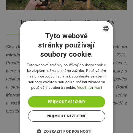
Hra "Most času" s prvky rozšířené reality
Tyto webové
stránky používají
CZECH
Sky Bridge 721
přenese návštěvníka ze současnosti do
soubory cookie.
ENGLISH
minulosti
do období let 1938 - 2021.
Prostřednictvím
poutavého příběhu
z úst 16tiletého chlapce,
POLISH
Tyto webové stránky používají soubory cookie
ke zlepšení uživatelského zážitku. Používáním
který na pozadí skutečných událostí historie naší republiky a
našich webových stránek souhlasíte se všemi
reálií spojených s místní přírodou a krajem, objevuje odpovědi
soubory cookie v souladu s našimi zásadami
a skryté pravdy
ve své
vlastní rodině původem z Dolní
používání souborů cookie.
Více informací
Moravy
. Jedinečný scénář, vlastní natočené video scény
PŘIJMOUT VŠECHNY
a
rozšířená realita na displeji vašeho telefonu
vytváří z
prostého výletu něco zcela
výjimečného.
PŘIJMOUT NEZBYTNÉ
ZOBRAZIT PODROBNOSTI