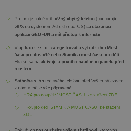
Pro hru je nutné mít
běžný chytrý telefon
(podporující
GPS se systémem Adroid nebo iOS)
se staženou
aplikací GEOFUN
a mít přístup k internetu.
V aplikaci se stačí
zaregistrovat
a vybrat si hru
Most
času pro dospělé nebo Stamík a most času pro děti
.
Hra se sama
aktivuje
u prvního naučného panelu před
mostem.
Stáhněte si hru
do svého telefonu před Vašim příjezdem
k nám a mějte vše připravené
HRA pro dospělé "MOST ČASU" ke stažení ZDE
HRA pro děti "STAMÍK A MOST ČASU" ke stažení
ZDE
Pak už jen
na
slouchejte vašemu hrdinovi
, který vás