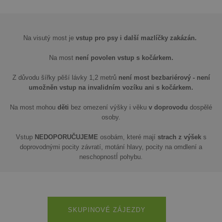
Na visutý most je
vstup pro psy i další mazlíčky zakázán.
Na most
není povolen vstup s kočárkem.
Z důvodu šířky pěší lávky 1,2 metrů
není most bezbariérový
- není
umožněn vstup na invalidním vozíku ani s kočárkem.
Na most mohou
děti
bez omezení výšky i věku
v doprovodu
dospělé
osoby.
Vstup
NEDOPORUČUJEME
osobám, které mají
strach z výšek
s
doprovodnými pocity závratí, motání hlavy, pocity na omdlení a
neschopnostÍ pohybu.
SKUPINOVÉ ZÁJEZDY