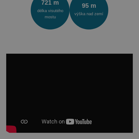
721 m
95 m
délka visutého
výška nad zemí
mostu