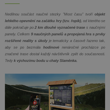
Nedílnou součást naučné stezky "Most času" tvoří
objekt
lehkého opevnění na začátku hry (tzv. řopík)
, od kterého se
dále pokračuje po
2 km
dlouhé vyznačené trase
s naučnými
panely. Celkem
9
naučných panelů
a propojená hra s prvky
rozšířené reality s úkoly
je tematicky a časově řazeno tak,
aby se po bezmála
hodinové
nenáročné procházce po
značené trase dostal každý návštěvník zpět do současnosti.
Tedy
k výchozímu bodu u chaty Slaměnka.