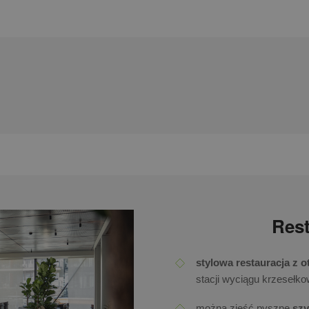
Rest
stylowa restauracja z 
stacji wyciągu krzesełk
można zjeść pyszne
szy