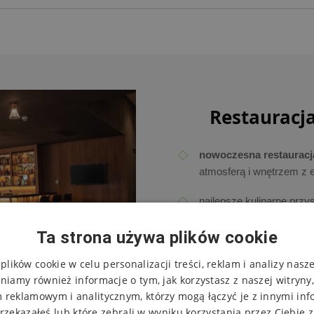
Restauracja
nowoczesna restauracja
atmosferą i wnętrzem z 
najlepsze kulinarne prz
w restauracji Podbelka
Ta strona używa plików cookie
kawa, deser lub wieczor
lików cookie w celu personalizacji treści, reklam i analizy nasz
barze z kominkiem
niamy również informacje o tym, jak korzystasz z naszej witryny
 reklamowym i analitycznym, którzy mogą łączyć je z innymi inf
Rezerwacje telefonic
rzekazałeś lub które zebrali w wyniku korzystania przez Ciebie z