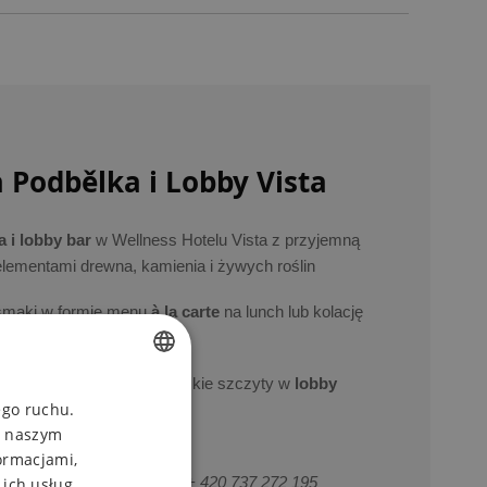
 Podbělka i Lobby Vista
 i lobby bar
w Wellness Hotelu Vista z przyjemną
elementami drewna, kamienia i żywych roślin
ysmaki w formie menu
à la carte
na lunch lub kolację
ny drink z widokiem na górskie szczyty w
lobby
CZECH
ego ruchu.
, naszym
ENGLISH
ormacjami,
POLISH
zne + 420 469 771 116 lub + 420 737 272 195
 ich usług.