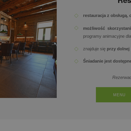
restauracja z obsługą, o
możliwość skorzystani
programy animacyjne dl
znajduje się
przy dolnej 
Śniadanie jest dostępn
Rezerwacj
MENU