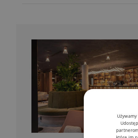
Używamy p
Udostęp
partnerom
które im p