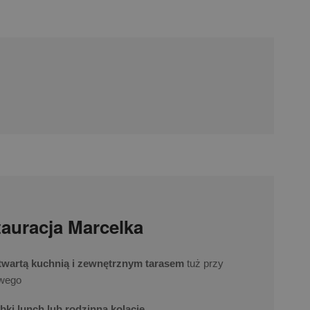
auracja Marcelka
otwartą kuchnią i zewnętrznym tarasem
tuż przy
owego
bki lunch lub rodzinną kolację.