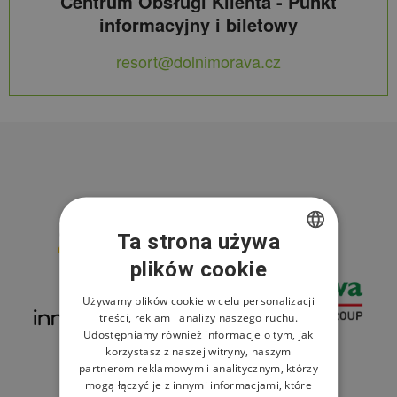
Centrum Obsługi Klienta - Punkt
informacyjny i biletowy
resort@dolnimorava.cz
Partnerzy resortu
Ta strona używa
plików cookie
CZECH
ENGLISH
Używamy plików cookie w celu personalizacji
treści, reklam i analizy naszego ruchu.
POLISH
Udostępniamy również informacje o tym, jak
korzystasz z naszej witryny, naszym
partnerom reklamowym i analitycznym, którzy
mogą łączyć je z innymi informacjami, które