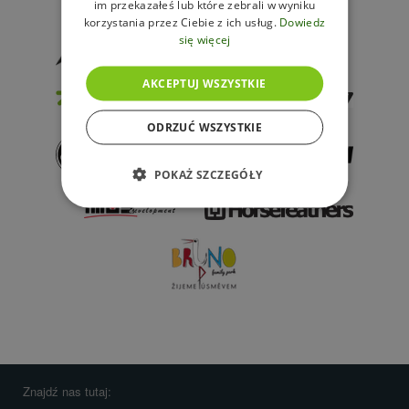
im przekazałeś lub które zebrali w wyniku
korzystania przez Ciebie z ich usług.
Dowiedz
się więcej
AKCEPTUJ WSZYSTKIE
ODRZUĆ WSZYSTKIE
POKAŻ SZCZEGÓŁY
Znajdź nas tutaj: