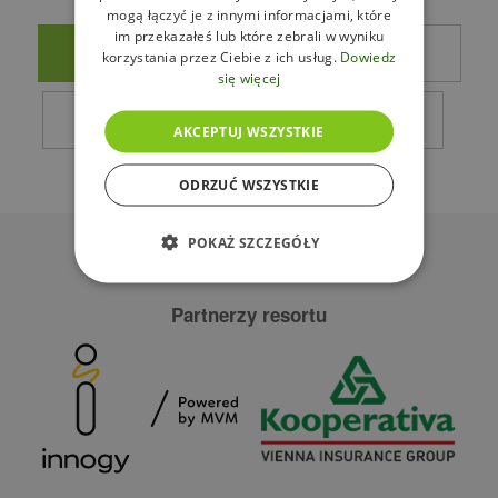
mogą łączyć je z innymi informacjami, które
im przekazałeś lub które zebrali w wyniku
KUP BILETY
GODZINY PRACY
korzystania przez Ciebie z ich usług.
Dowiedz
się więcej
CENNIKY
MAPA RESORTU
AKCEPTUJ WSZYSTKIE
ODRZUĆ WSZYSTKIE
POKAŻ SZCZEGÓŁY
Partnerzy resortu