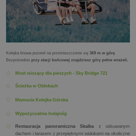
Kolejka linowa pozwoli na przemieszczenie się
369 m w górę
.
Bezpośrednio
przy stacji końcowej znajdziesz góry pełne wrażeń.
Most wiszący dla pieszych - Sky Bridge 721
Ścieżka w Obłokach
Mamucia Kolejka Górska
Wypożyczalnia hulajnóg
Restauracja panoramiczna Skalka
z odsuwanym
dachem i tarasem z przepięknymi widokami na okoliczne