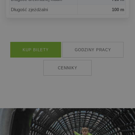
Długość zjeżdżalni
100 m
KUP BILETY
GODZINY PRACY
CENNIKY