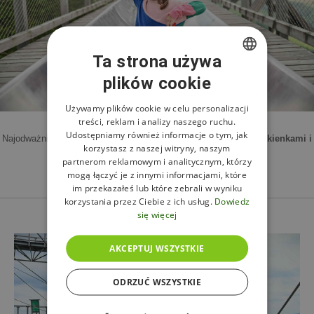
Ta strona używa
plików cookie
CZECH
ENGLISH
Używamy plików cookie w celu personalizacji
treści, reklam i analizy naszego ruchu.
POLISH
Udostępniamy również informacje o tym, jak
Najodważniejsi mogą skorzystać ze
stumetrowej zjeżdżalni z okienkami i
korzystasz z naszej witryny, naszym
kilkoma pochyłymi zakrętami
.
partnerom reklamowym i analitycznym, którzy
mogą łączyć je z innymi informacjami, które
im przekazałeś lub które zebrali w wyniku
korzystania przez Ciebie z ich usług.
Dowiedz
się więcej
AKCEPTUJ WSZYSTKIE
ODRZUĆ WSZYSTKIE