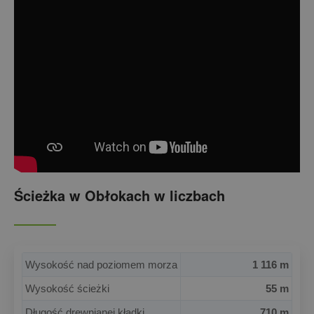
Ścieżka w Obłokach w liczbach
Wysokość nad poziomem morza
1 116 m
Wysokość ścieżki
55 m
Długość drewnianej kładki
710 m