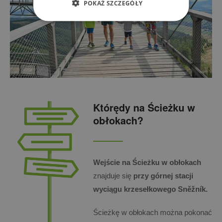
POKAŻ SZCZEGÓŁY
Którędy na Ścieżku w
obłokach?
Wejście na Ścieżku w obłokach
znajduje się
przy górnej stacji
wyciągu krzesełkowego Sněžník.
Ścieżkę w obłokach można pokonać