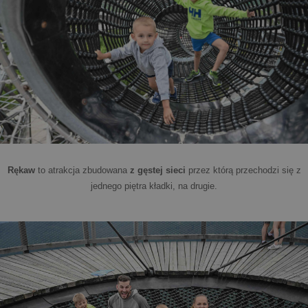
Rękaw
to atrakcja zbudowana
z gęstej sieci
przez którą przechodzi się z
jednego piętra kładki, na drugie.