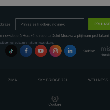
obraze
PŘIHLÁSI
m newsletterů Horského resortu Dolní Morava a přijímám prohlášení 
ásit pomocí odkazu v našem newsletteru.
Kariéra:
ZIMA
SKY BRIDGE 721
WELLNESS
Cookies