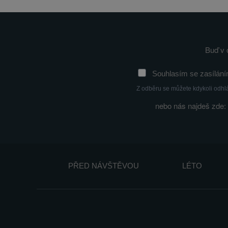
Buď v 
Souhlasím se zasílání
Z odběru se můžete kdykoli odhl
nebo nás najdeš zde:
PŘED NÁVŠTĚVOU
LÉTO