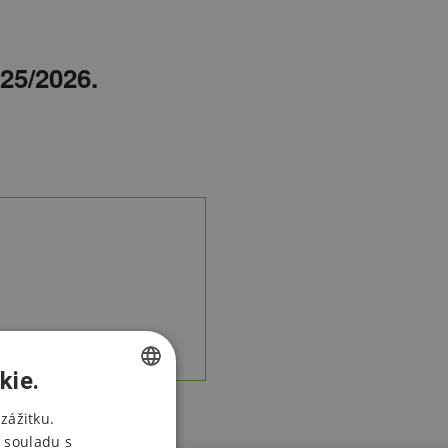
5/2026.
kie.
CZECH
zážitku.
 souladu s
ENGLISH