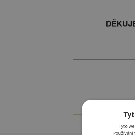
DĚKUJE
Tyt
Tyto we
Používání