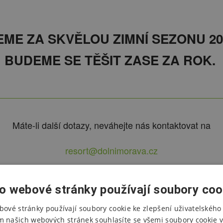
ME ZA SKVĚLOU ZIMNÍ SEZONU 202
BUDEME SE TĚŠIT ZASE ZA ROK.
Máte-li další dotazy, neváhejte nás kontaktovat na
resort@dolnimorava.cz
o webové stránky používají soubory coo
bové stránky používají soubory cookie ke zlepšení uživatelského 
m našich webových stránek souhlasíte se všemi soubory cookie v