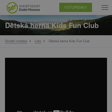
VSTUPENKY
Dětská herna Kids Fun Club
Úvodní stránka
Léto
Dětská herna Kids Fun Club