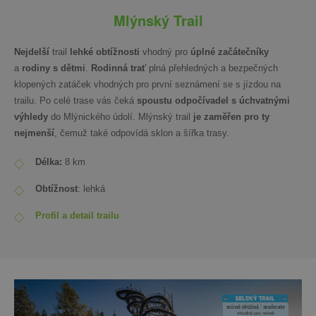
Mlýnský Trail
Nejdelší
trail
lehké obtížnosti
vhodný pro
úplné začátečníky
a
rodiny s dětmi
.
Rodinná trať
plná přehledných a bezpečných
klopených zatáček vhodných pro první seznámení se s jízdou na
trailu. Po celé trase vás čeká
spoustu odpočívadel s úchvatnými
výhledy
do Mlýnického údolí. Mlýnský trail
je zaměřen pro ty
nejmenší
, čemuž také odpovídá sklon a šířka trasy.
Délka:
8 km
Obtížnost
: lehká
Profil a detail trailu