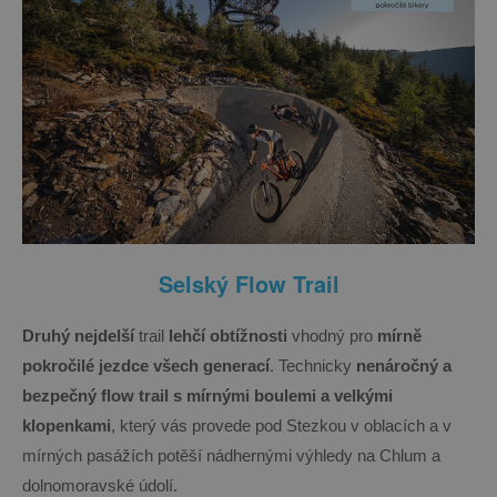
Selský Flow Trail
Druhý nejdelší
trail
lehčí obtížnosti
vhodný pro
mírně
pokročilé jezdce všech generací
. Technicky
nenáročný a
bezpečný flow trail s mírnými boulemi a velkými
klopenkami
, který vás provede pod Stez­kou v oblacích a v
mírných pasážích potěší nádhernými výhledy na Chlum a
dolnomoravské údolí.