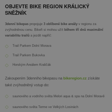
OBJEVTE BIKE REGION KRÁLICKÝ
SNĚŽNÍK
3denní bikepas
propojuje
3 oblíbené bike areály
v regionu za
zvýhodněnou cenu. Bikeři si mohou užít
během tří dnů maximální
variabilitu trailů
a jezdit napříč:
Trail Parkem Dolní Morava
Trail Parkem Bukovka
Horským Areálem Kraličák
Zakoupením 3denního bikepasu na
bikeregion.cz
získáte
také zvýhodněný vstup do:
saunového a vodního světa
Melori aqua & spa na Dolní Moravě
saunového světa Terme ve Velkých Losinách