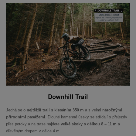
Downhill Trail
Jedná se o
nejtěžší trail s klesáním 350 m
a s velmi
náročnými
přírodními pasážemi
. Dlouhé kamenné úseky se střídají s přejezdy
přes potoky a na trase najdete
velké skoky s délkou 8 – 11 m
a
dřevěným dropem v délce 4 m.