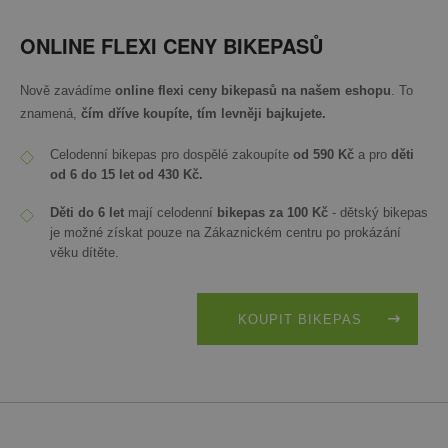
ONLINE FLEXI CENY BIKEPASŮ
Nově zavádíme
online flexi ceny bikepasů na našem eshopu
. To
znamená,
čím dříve koupíte, tím levněji bajkujete.
Celodenní bikepas pro dospělé zakoupíte
od 590 Kč
a pro
děti
od 6 do 15 let od 430 Kč.
Děti do 6 let
mají celodenní
bikepas za 100 Kč
- dětský bikepas
je možné získat pouze na Zákaznickém centru po prokázání
věku dítěte.
KOUPIT BIKEPAS