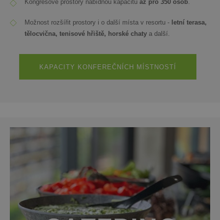
Kongresové prostory nabídnou kapacitu
až pro 350 osob
.
Možnost rozšířit prostory i o další místa v resortu -
letní terasa,
tělocvična, tenisové hřiště, horské chaty
a další.
KAPACITY KONFEREČNÍCH MÍSTNOSTÍ