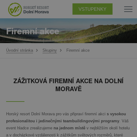
VSTUPENKY
Firemní akce
Úvodní stránka
Skupiny
Firemní akce
ZÁŽITKOVÁ FIREMNÍ AKCE NA DOLNÍ
MORAVĚ
Horský resort Dolní Morava pro vás připraví firemní akci
s vysokou
profesionalitou i jedinečnými teambuildingovými programy
. Váš
event hladce zrealizujeme
na jednom místě
v nejbližším okolí hotelu
a v docházkové vzdálenosti k zážitkům světových rozměrů, které