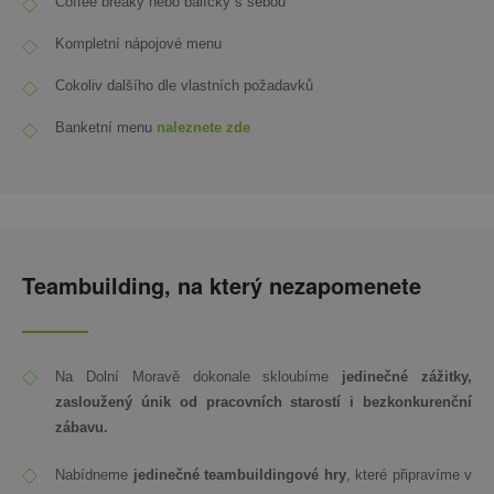
Coffee breaky nebo balíčky s sebou
Kompletní nápojové menu
Cokoliv dalšího dle vlastních požadavků
Banketní menu
naleznete zde
Teambuilding, na který nezapomenete
Na Dolní Moravě dokonale skloubíme
jedinečné zážitky,
zasloužený únik od pracovních starostí i bezkonkurenční
zábavu.
Nabídneme
jedinečné teambuildingové hry
, které připravíme v