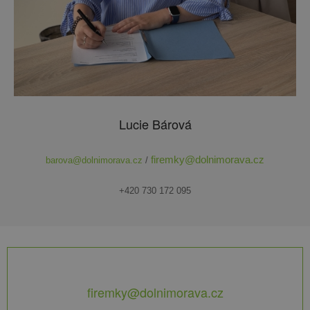
Lucie Bárová
firemky@dolnimorava.cz
barova@dolnimorava.cz
/
+420 730 172 095
firemky@dolnimorava.cz