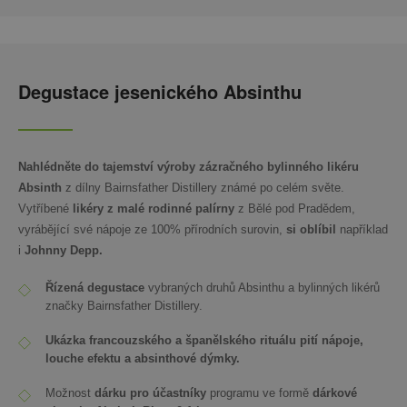
Degustace jesenického Absinthu
Nahlédněte do tajemství výroby zázračného bylinného likéru
Absinth
z dílny Bairnsfather Distillery známé po celém světe.
Vytříbené
likéry z malé rodinné palírny
z Bělé pod Pradědem,
vyrábějící své nápoje ze 100% přírodních surovin,
si oblíbil
například
i
Johnny Depp.
Řízená degustace
vybraných druhů Absinthu a bylinných likérů
značky Bairnsfather Distillery.
Ukázka
francouzského a španělského rituálu pití nápoje,
louche efektu a absinthové dýmky.
Možnost
dárku pro účastníky
programu ve formě
dárkové