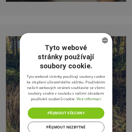
Tyto webové
stránky používají
CZECH
soubory cookie.
ENGLISH
POLISH
Tyto webové stránky používají soubory cookie
ke zlepšení uživatelského zážitku. Používáním
našich webových stránek souhlasíte se všemi
soubory cookie v souladu s našimi zásadami
používání souborů cookie.
Více informací
PŘIJMOUT VŠECHNY
PŘIJMOUT NEZBYTNÉ