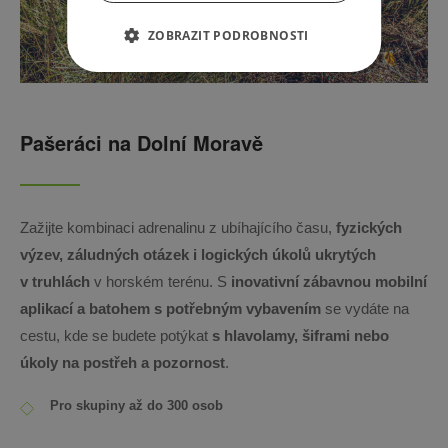
ZOBRAZIT PODROBNOSTI
Pašeráci na Dolní Moravě
Zažijte kombinaci adrenalinu z ubíhajícího času,
fyzických
výzev, záludných otázek i logických úkolů ukrytých
v truhlách
v horském terénu. S
inovativní zábavnou mobilní
aplikací a batohem s potřebným vybavením
se vydáte na
cestu, kde se budete potýkat
s hlavolamy, šiframi nebo
úkoly na postřeh a pozornost
.
Pro skupiny až do 300 osob