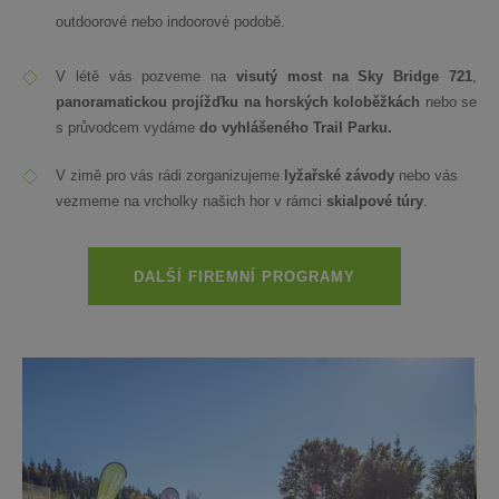
outdoorové nebo indoorové podobě.
V létě vás pozveme na
visutý most na Sky Bridge 721
,
panoramatickou projížďku na horských koloběžkách
nebo se
s průvodcem vydáme
do vyhlášeného Trail Parku.
V zimě pro vás rádi zorganizujeme
lyžařské závody
nebo vás
vezmeme na vrcholky našich hor v rámci
skialpové túry
.
DALŠÍ FIREMNÍ PROGRAMY