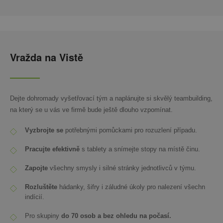
Vražda na Vistě
Dejte dohromady vyšetřovací tým a naplánujte si skvělý teambuilding,
na který se u vás ve firmě bude ještě dlouho vzpomínat.
Vyzbrojte se
potřebnými pomůckami pro rozuzlení případu.
Pracujte efektivně
s tablety a snímejte stopy na místě činu.
Zapojte
všechny smysly i silné stránky jednotlivců v týmu.
Rozluštěte
hádanky, šifry i záludné úkoly pro nalezení všechn
indícií.
Pro skupiny
do 70 osob
a bez ohledu na počasí.