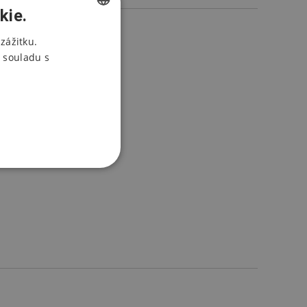
kie.
CZECH
zážitku.
 souladu s
ENGLISH
POLISH