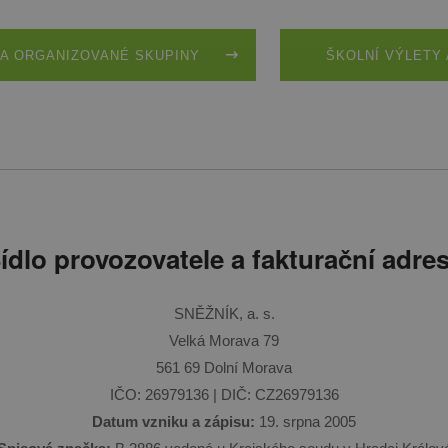
A ORGANIZOVANÉ SKUPINY
ŠKOLNÍ VÝLETY 
ídlo provozovatele a fakturační adre
SNĚŽNÍK, a. s.
Velká Morava 79
561 69 Dolní Morava
IČO: 26979136 | DIČ: CZ26979136
Datum vzniku a zápisu:
19. srpna 2005