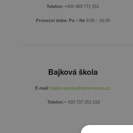
Telefon:
+420 469 771 551
Provozní doba: Po – Ne
8:00 – 16:30
Bajková škola
E-mail:
bajkovaskola@dolnimorava.cz
Telefon:
+ 420 737 261 018