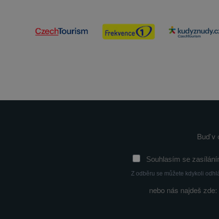
Buď v 
Souhlasím se zasílání
Z odběru se můžete kdykoli odhl
nebo nás najdeš zde: