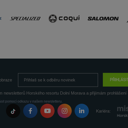
obraze
PŘIHLÁSI
m newsletterů Horského resortu Dolní Morava a přijímám prohlášení 
ásit pomocí odkazu v našem newsletteru.
Kariéra: