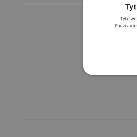
Tyt
Tyto we
Používání