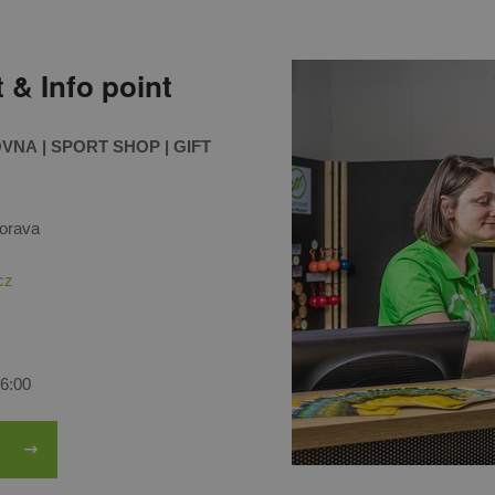
 & Info point
OVNA | SPORT SHOP | GIFT
Morava
cz
16:00