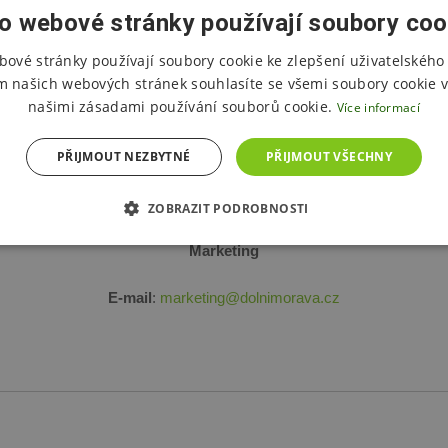
o webové stránky používají soubory coo
bové stránky používají soubory cookie ke zlepšení uživatelského 
m našich webových stránek souhlasíte se všemi soubory cookie v
Obchodní a marketingové oddělení
našimi zásadami používání souborů cookie.
Více informací
PŘIJMOUT NEZBYTNÉ
Firemní akce a eventy
PŘIJMOUT VŠECHNY
E-mail
:
firemky
@dolnimorava.cz
ZOBRAZIT PODROBNOSTI
Marketing
E-mail
:
marketing@dolnimorava.cz