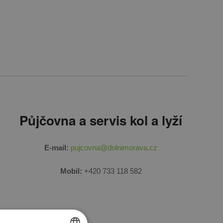
Půjčovna a servis kol a lyží
E-mail:
pujcovna@dolnimorava.cz
Mobil:
+420 733 118 582