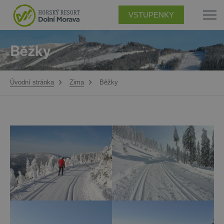
VSTUPENKY
Běžky
Úvodní stránka
Zima
Běžky