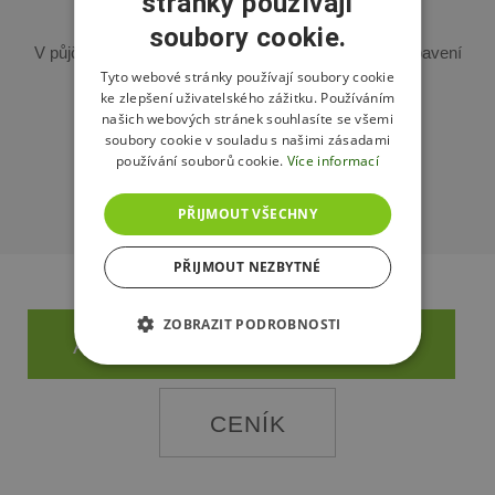
Půjčovna běžek
stránky používají
soubory cookie.
ENGLISH
V půjčovně si můžete zapůjčit kompletní běžecké vybavení
POLISH
Tyto webové stránky používají soubory cookie
včetně běžeckých bot.
ke zlepšení uživatelského zážitku. Používáním
našich webových stránek souhlasíte se všemi
+420 733 118 582
soubory cookie v souladu s našimi zásadami
používání souborů cookie.
Více informací
pujcovna@dolnimorava.cz
PŘIJMOUT VŠECHNY
PŘIJMOUT NEZBYTNÉ
ZOBRAZIT PODROBNOSTI
AKTUÁLNÍ PROVOZNÍ DOBA
CENÍK