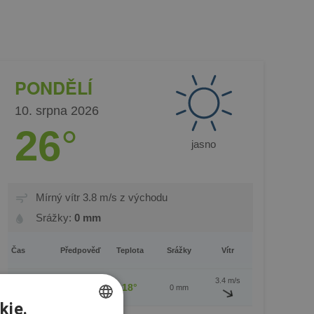
PONDĚLÍ
10. srpna 2026
26
°
jasno
Mírný vítr 3.8 m/s z východu
Srážky:
0 mm
Čas
Předpověď
Teplota
Srážky
Vítr
3.4 m/s
0:00-
18°
0 mm
6:00
kie.