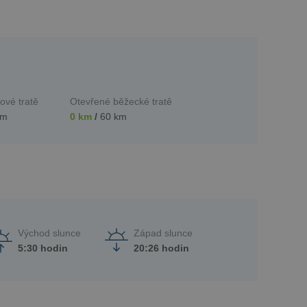
ové tratě
Otevřené běžecké tratě
km
0 km
/
60 km
Východ slunce
Západ slunce
5:30 hodin
20:26 hodin