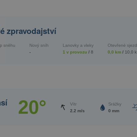
é zpravodajství
p sněhu
Nový sníh
Lanovky a vleky
Otevřené sjezd
-
1 v provozu
/
8
0,0 km
/
10,0 
sí
20°
Vítr
Srážky
2.2 m/s
0 mm