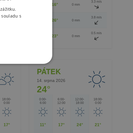
3.3 m/s
6:00-
16°
0 mm
CZECH
12:00
zážitku.
 souladu s
ENGLISH
3.8 m/s
12:00-
26°
0 mm
18:00
POLISH
0.5 m/s
18:00-
23°
0 mm
0:00
PÁTEK
14. srpna 2026
24
°
18:00-
0:00-
6:00-
12:00-
18:00-
0:00
6:00
12:00
18:00
0:00
17°
11°
17°
24°
21°