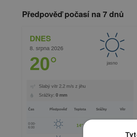
Předpověď počasí na 7 dnů
DNES
8. srpna 2026
20
°
jasno
Slabý vítr 2.2 m/s z jihu
Srážky:
0 mm
Čas
Předpověď
Teplota
Srážky
Vítr
2.5 m/s
0:00-
14°
0 mm
6:00
Tyt