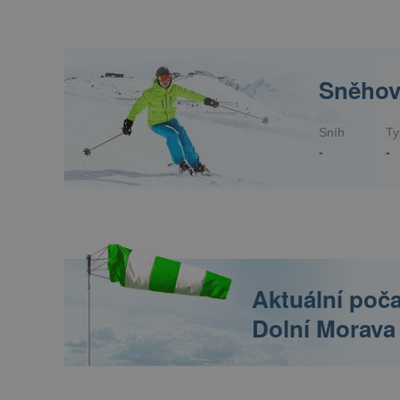
Sněhov
Sníh
Ty
-
-
Aktuální poča
Dolní Morava