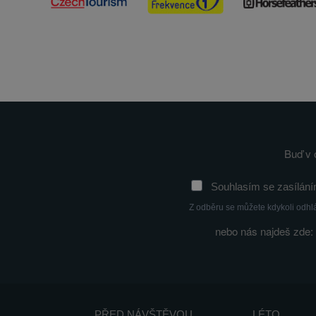
Buď v 
Souhlasím se zasílání
Z odběru se můžete kdykoli odhl
nebo nás najdeš zde:
PŘED NÁVŠTĚVOU
LÉTO