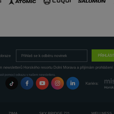
obraze
PŘIHLÁSI
m newsletterů Horského resortu Dolní Morava a přijímám prohlášení 
ásit pomocí odkazu v našem newsletteru.
Kariéra:
ZIMA
SKY BRIDGE 721
WELLNESS