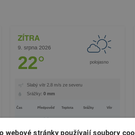
ZÍTRA
9. srpna 2026
22
°
polojasno
Slabý vítr 2.8 m/s ze severu
Srážky:
0 mm
Čas
Předpověď
Teplota
Srážky
Vítr
1.6 m/s
0:00-
11°
0 mm
6:00
o webové stránky používají soubory coo