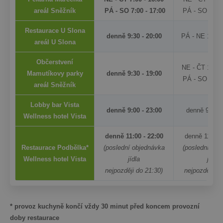
areál Sněžník
PÁ - SO 7:00 - 17:00
PÁ - SO 7:00 
Restaurace U Slona
denně 9:30 - 20:00
PÁ - NE 10:00
areál U Slona
Občerstvení
NE - ČT 10:00
Mamutíkovy parky
denně 9:30 - 19:00
PÁ - SO 9:30 
areál Sněžník
Lobby bar Vista
denně 9:00 - 23:00
denně 9:00 -
Wellness hotel Vista
denně 11:00 - 22:00
denně 11:00 
Restaurace Podbělka*
(poslední objednávka
(poslední obj
Wellness hotel Vista
jídla
jídla
nejpozději do 21:30)
nejpozději do
* provoz kuchyně končí vždy 30 minut před koncem provozní
doby restaurace