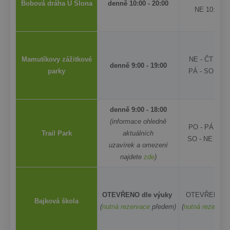
Bobová dráha U Slona
denně 10:00 - 20:00
NE 10:00 - 
Mamutíkovy zážitkové
NE - ČT 9:30 
denně 9:00 - 19:00
parky
PÁ - SO 9:30 
denně 9:00 - 18:00
(informace ohledně
PO - PÁ 9:30 
Trail Park
aktuálních
SO - NE
9:30
uzavírek a omezení
najdete
zde
)
OTEVŘENO dle výuky
OTEVŘENO dl
Bajková škola
(
nutná rezervace
předem)
(
nutná rezerva