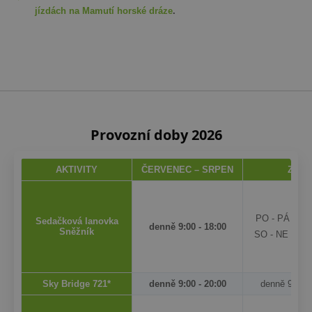
jízdách na Mamutí horské dráze
.
Provozní doby 2026
AKTIVITY
ČERVENEC – SRPEN
ZÁŘÍ
PO - PÁ 9:30 
Sedačková lanovka
denně 9:00 - 18:00
Sněžník
SO - NE 9:30 
Sky Bridge 721*
denně 9:00 - 20:00
denně 9:30 -