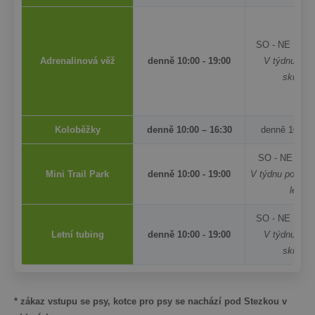
SO
- NE 10:00
Adrenalinová věž
denně 10:00 - 19:00
V týdnu pro 
skupiny
Koloběžky
denně 10:00 – 16:30
denně 10:00 
SO - NE 9:00 
Mini Trail Park
denně 10:00 - 19:00
V týdnu po doml
lekcí.
SO - NE 10:00
Letní tubing
denně 10:00 - 19:00
V týdnu
pro 
skupiny
* zákaz vstupu se psy, kotce pro psy se nachází pod Stezkou v