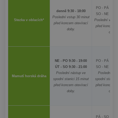
PO - PÁ 10:00
denně 9:30 - 18:00
SO - NE
10:00
Poslední vstup 30 minut
Stezka v oblacích*
Poslední vstup
před koncem otevírací
před koncem o
doby.
doby.
NE - PO 9:30 - 19:00
PO - PÁ 10:00
ÚT - SO 9:30 - 21:00
SO - NE 10:00
Poslední nástup ve
Poslední nás
Mamutí horská dráha
spodní stanici 15 minut
spodní stanici
před koncem otevírací
před koncem o
doby.
doby.
PÁ - SO 10:00