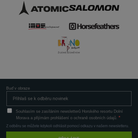
Buď v obraze
Souhlasím se zasíláním newsletterů Horského resortu Dolní
Morava a přijímám prohlášení o ochraně osobních údajů.
Z odběru se můžete kdykoli odhlásit pomocí odkazu v našem newsletteru.