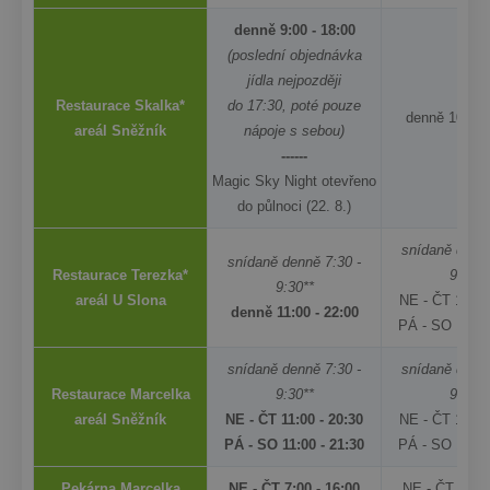
denně 9:00 - 18:00
(poslední objednávka
jídla nejpozději
Restaurace Skalka*
do 17:30, poté pouze
denně 10:00 
areál Sněžník
nápoje s sebou)
------
Magic Sky Night otevřeno
do půlnoci (22. 8.)
snídaně denně
snídaně denně 7:30 -
Restaurace Terezka*
9:30**
9:30**
areál U Slona
NE - ČT 11:00
denně 11:00 - 22:00
PÁ - SO 11:00
snídaně denně 7:30 -
snídaně denně
Restaurace Marcelka
9:30**
9:30**
areál Sněžník
NE - ČT 11:00 - 20:30
NE - ČT 11:00
PÁ - SO 11:00 - 21:30
PÁ - SO 11:00
Pekárna Marcelka
NE - ČT 7:00 - 16:00
NE - ČT 7:00 