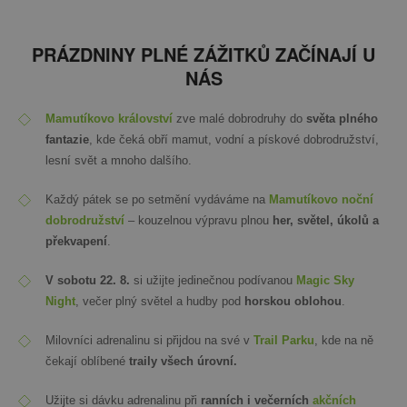
PRÁZDNINY PLNÉ ZÁŽITKŮ ZAČÍNAJÍ U
NÁS
Mamutíkovo království
zve malé dobrodruhy do
světa plného
fantazie
, kde čeká obří mamut, vodní a pískové dobrodružství,
lesní svět a mnoho dalšího.
Každý pátek se po setmění vydáváme na
Mamutíkovo noční
dobrodružství
– kouzelnou výpravu plnou
her, světel, úkolů a
překvapení
.
V sobotu 22. 8.
si užijte jedinečnou podívanou
Magic Sky
Night
, večer plný světel a hudby pod
horskou oblohou
.
Milovníci adrenalinu si přijdou na své v
Trail Parku
, kde na ně
čekají oblíbené
traily všech úrovní.
Užijte si dávku adrenalinu při
ranních i večerních
akčních