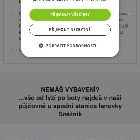
bude zahájeno rolbování.
DÁVEJ POZOR v místě pod Stezkou v oblacích
- možnost
PŘIJMOUT VŠECHNY
střetu s rolbou na laně. Je zde umístěný
kotvící bod pro
lano navijáku rolby
(označen oranžovým majákem). Musíš
PŘIJMOUT NEZBYTNÉ
kotvící bod
obejít mimo sjezdovku – nikdy nepodlézat
lano či jej přejíždět!!!
ZOBRAZIT PODROBNOSTI
VYBAV SE
na večer čelovkou, abys viděl a byl vidět.
NEMÁŠ VYBAVENÍ?
...vše od lyží po boty najdeš v naši
půjčovně u spodní stanice lanovky
Sněžník