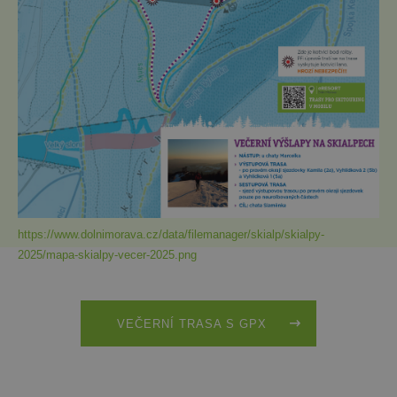
https://www.dolnimorava.cz/data/filemanager/skialp/skialpy-
2025/mapa-skialpy-vecer-2025.png
VEČERNÍ TRASA S GPX