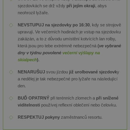
sjezdovkách se drž vždy
při jejím okraji
, abys
neohrozil lyžaře.
NEVSTUPUJ na sjezdovky po 16:30
, kdy se strojově
upravují. Ve večerních hodinách je vstup na sjezdovku
zakázán, a to z důvodu umístění kotvících lan rolby,
která jsou pro tebe extrémně nebezpečná
(
ve vybrané
dny v týdnu povolené
večerní výšlapy na
skialpech
)
.
NENARUŠUJ
svou jízdou
již urolbované sjezdovk
y
a nedělej je tak nebezpečné pro lyžaře na následující
den.
BUĎ OPATRNÝ
při terénních zlomech a
při snížené
viditelnosti
používej reflexní oblečení nebo čelovku.
RESPEKTUJ pokyny
zaměstnanců resortu.​