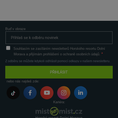
Buď v obraze
Souhlasím se zasíláním newsletterů Horského resortu Dolní
Morava a přijímám prohlášení o ochraně osobních údajů.
Z odběru se můžete kdykoli odhlásit pomocí odkazu v našem newsletteru.
PŘIHLÁSIT
nebo nás najdeš zde:
Kariéra: