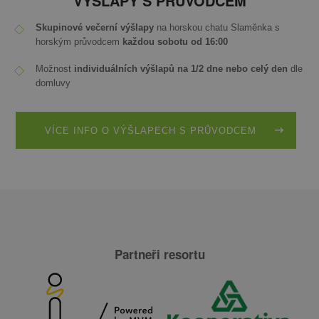
VÝŠLAPY S PRŮVODCEM
Skupinové večerní výšlapy
na horskou chatu Slaměnka s
horským průvodcem
každou sobotu od 16:00
Možnost
individuálních výšlapů na 1/2 dne nebo celý den
dle
domluvy
VÍCE INFO O VÝŠLAPECH S PRŮVODCEM
Partneři resortu