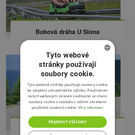
Bobová dráha U Slona
Tyto webové
stránky používají
CZECH
soubory cookie.
ENGLISH
POLISH
Tyto webové stránky používají soubory cookie
ke zlepšení uživatelského zážitku. Používáním
našich webových stránek souhlasíte se všemi
soubory cookie v souladu s našimi zásadami
používání souborů cookie.
Více informací
PŘIJMOUT VŠECHNY
Koloběžky