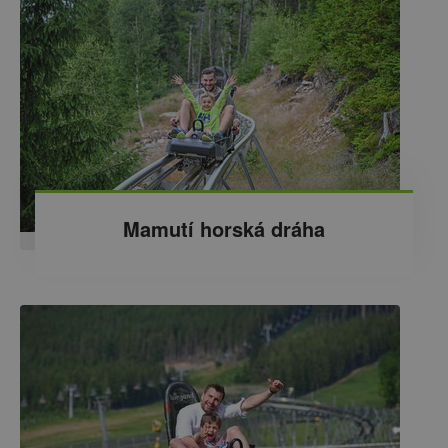
Mamutí horská dráha