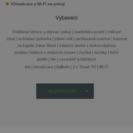
Klimatizace a Wi-Fi na pokoji
Vybavení
Oddělená ložnice a obývací pokoj | manželská postel | chill-out
zóna | rozkládací pohovka | jídelní stůl | rychlovarná konvice | kávovar
na kapsle Julius Meinl | indukční deska s horkovzdušnou
troubou | lednice s mrazicím boxem | myčka | ručníky | ložní
prádlo | fén | vysoušeč lyžařských
balkón |
bot | klimatizace |
2 x Smart TV | Wi-Fi
REZERVOVAT