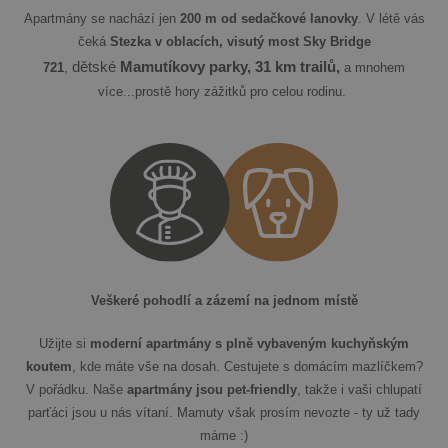
Apartmány se nachází jen
200 m od sedačkové lanovky
. V létě vás
čeká
Stezka v oblacích, visutý most Sky Bridge
dětské
Mamutíkovy parky, 31 km trailů,
721
,
a mnohem
více...prostě hory zážitků pro celou rodinu.
Veškeré pohodlí a zázemí na jednom místě
Užijte si
moderní apartmány s plně vybaveným kuchyňským
koutem
, kde máte vše na dosah. Cestujete s domácím mazlíčkem?
V pořádku. Naše
apartmány jsou pet-friendly
, takže i vaši chlupatí
parťáci jsou u nás vítaní. Mamuty však prosím nevozte - ty už tady
máme :)