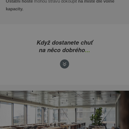
Ostatní hosté
mohou stravu dokoupit
na místě dle volné
kapacity.
Když dostanete chuť
na něco dobrého
...