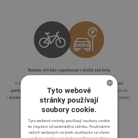
Budete mít kde zaparkovat i uložit svá kola
V každém domě se nachází
garážové stání nebo venkovní
Tyto webové
parkování včetně elektro nabíječek
. Součástí každého domu je
i
úschovna pro kola
, která zde pohodlně připojíte na dobíjecí stanici.
stránky používají
CZECH
soubory cookie.
ENGLISH
POLISH
Tyto webové stránky používají soubory cookie
ke zlepšení uživatelského zážitku. Používáním
našich webových stránek souhlasíte se všemi