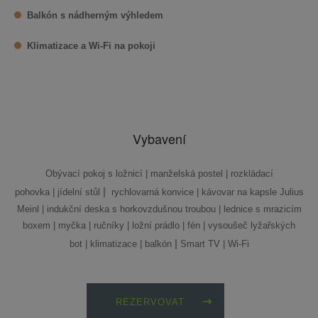
Balkón s nádherným výhledem
Klimatizace a Wi-Fi na pokoji
Vybavení
Obývací pokoj s ložnicí | manželská postel | rozkládací
|
pohovka | jídelní stůl
rychlovarná konvice | kávovar na kapsle Julius
Meinl | indukční deska s horkovzdušnou troubou | lednice s mrazicím
boxem | myčka | ručníky | ložní prádlo | fén | vysoušeč lyžařských
|
bot | klimatizace | balkón
Smart TV | Wi-Fi
REZERVOVAT