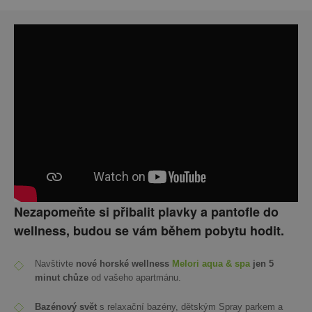
Nezapomeňte si přibalit plavky a pantofle do
wellness, budou se vám během pobytu hodit.
Navštivte
nové horské wellness
Melori aqua & spa
jen 5
minut chůze
od vašeho apartmánu.
Bazénový svět
s relaxační bazény, dětským Spray parkem a