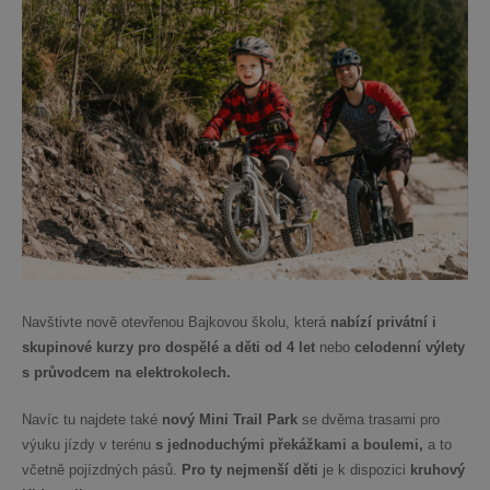
Navštivte nově otevřenou Bajkovou školu, která
nabízí privátní i
skupinové kurzy pro dospělé a děti od 4 let
nebo
celodenní výlety
s průvodcem na elektrokolech.
Navíc tu najdete také
nový Mini Trail Park
se dvěma trasami pro
výuku jízdy v terénu
s jednoduchými překážkami a boulemi,
a to
včetně pojízdných pásů.
Pro ty nejmenší děti
je k dispozici
kruhový