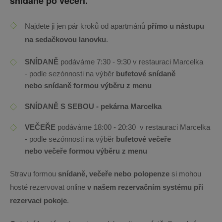
snídaně po večeři.
​Najdete ji jen pár kroků od apartmánů
přímo u nástupu
na sedačkovou lanovku
.
SNÍDANĚ
podáváme 7:30 - 9:30 v restauraci Marcelka
- podle sezónnosti na výběr
bufetové snídaně
nebo snídaně formou výběru z menu
SNÍDANĚ S SEBOU - pekárna Marcelka
VEČEŘE
podáváme 18:00 - 20:30 v restauraci Marcelka
- podle sezónnosti na výběr
bufetové večeře
nebo večeře formou výběru z menu​
Stravu formou
snídaně, večeře nebo polopenze
si mohou
hosté rezervovat online
v našem rezervačním systému při
rezervaci pokoje
.