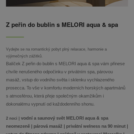
Z peřin do bublin s MELORI aqua & spa
Vydejte se na romantický pobyt plný relaxace, harmonie a
výjimečných zážitků.
Balíček Z peřin do bublin s MELORI aqua & spa vám přinese
chvíle nerušeného odpočinku v privátním spa, párovou
masáž, vstup do vodního světa i sklenku vychlazeného
prosecca. To vše v komfortu moderních horských apartmánů
s atmosférou, která přeje společným okamžikům i
dokonalému vypnutí od každodenního shonu.
vodní a saunový svět MELORI aqua & spa
2 noci |
neomezeně | párová masáž | privátní welness na 90 minut |