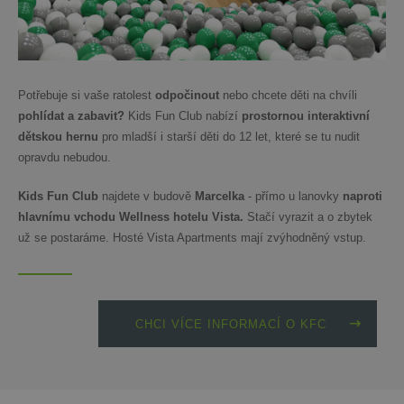
Potřebuje si vaše ratolest
odpočinout
nebo chcete děti na chvíli
pohlídat a zabavit?
Kids Fun Club nabízí
prostornou interaktivní
dětskou hernu
pro mladší i starší děti do 12 let, které se tu nudit
opravdu nebudou.
Kids Fun Club
najdete v budově
Marcelka
- přímo u lanovky
naproti
hlavnímu vchodu Wellness hotelu Vista.
Stačí vyrazit a o zbytek
už se postaráme. Hosté Vista Apartments mají zvýhodněný vstup.
CHCI VÍCE INFORMACÍ O KFC