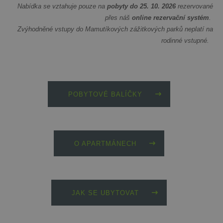
Nabídka se vztahuje pouze na
pobyty do 25. 10. 2026
rezervované
přes náš
online rezervační systém
.
Zvýhodněné vstupy do Mamutíkových zážitkových parků neplatí na
rodinné vstupné.
POBYTOVÉ BALÍČKY
O APARTMÁNECH
JAK SE UBYTOVAT