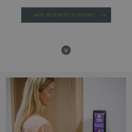
VAŠE NEJČASTĚJŠÍ OTÁZKY