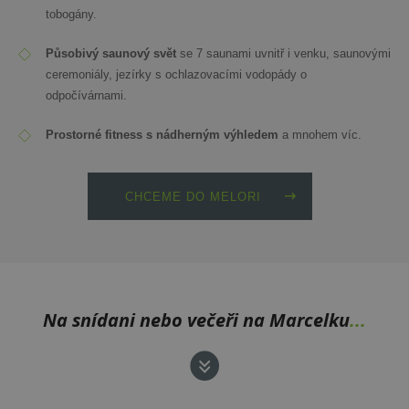
tobogány.
Působivý saunový svět
se 7 saunami uvnitř i venku, saunovými
ceremoniály, jezírky s ochlazovacími vodopády o
odpočívárnami.
Prostorné fitness s nádherným výhledem
a mnohem víc.
CHCEME DO MELORI
Na snídani nebo večeři na Marcelku
...