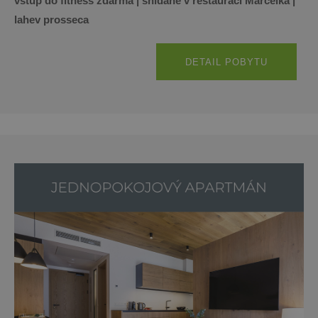
vstup do fitness zdarma | snídaně v restauraci Marcelka
|
lahev
prosseca
DETAIL POBYTU