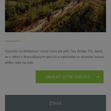
Vykročte na dehberoucí visutý most pro pěší Sky Bridge 721, bavte
se s dětmi v Mamutíkových parcích a nadchněte se místními horami
pěšky nebo na kole.
OBJEVIT LETNÍ ZÁŽITKY