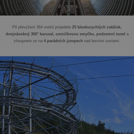
Při převýšení 364 metrů projedete
25 bleskurychlých zatáček,
dvojnásobný 360° karusel, osmičkovou smyčku, podzemní tunel
a
zhoupnete se na
4 parádních jumpech
nad lesními cestami.