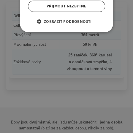
PŘIJMOUT NEZBYTNÉ
Délka sjezdu
3 043 metrů
ZOBRAZIT PODROBNOSTI
Celková délka
4 244 metrů
Převýšení
364 metrů
Maximální rychlost
50 km/h
25 zatáček, 360° karusel
Zážitkové prvky
a osmičková smyčka, 4
zhoupnutí a terénní vlny
Boby jsou
dvojmístné
, ale jízdu může uskutečnit i
jedna osoba
samostatně
(platí se za každou osobu, nikoliv za bob).