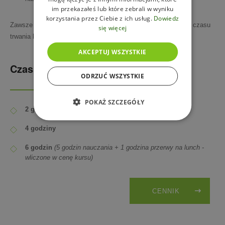
im przekazałeś lub które zebrali w wyniku
korzystania przez Ciebie z ich usług.
Dowiedz
Zawsze
przybywaj na kurs wcześnie
, nie możemy wydłużyć czasu
się więcej
trwania kursu z powodu późnego przybycia.
AKCEPTUJ WSZYSTKIE
Czas nauczania
ODRZUĆ WSZYSTKIE
POKAŻ SZCZEGÓŁY
2 godziny
4 godziny
6 godzin
(5 godzin nauczania + 1 godzina przerwy na lunch -
wliczone w cenę kursu)
​CENNIK