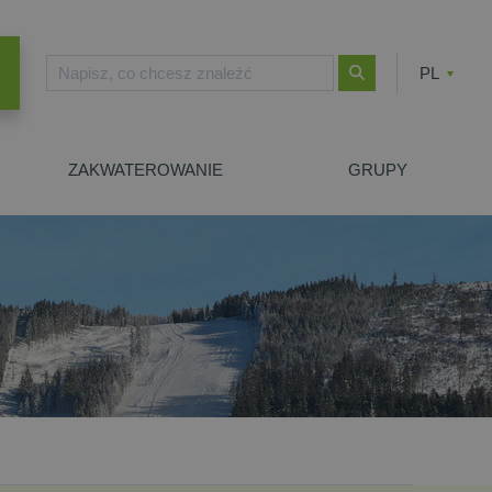
PL
CZ
EN
ZAKWATEROWANIE
GRUPY
E WYSZUKIWANIE
ZIMNÍ