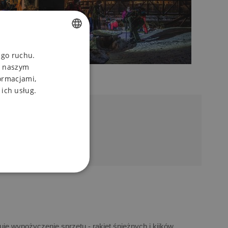
CZECH
ego ruchu.
, naszym
ENGLISH
ormacjami,
POLISH
 ich usług.
je wypożyczenie sprzętu - rakiet śnieżnych i kijków,