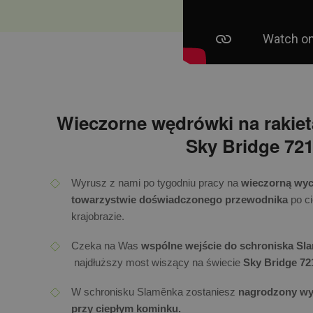
Wieczorne wędrówki na rakiet
Sky Bridge 72
Wyrusz z nami po tygodniu pracy na
wieczorną wy
towarzystwie doświadczonego przewodnika
po c
krajobrazie.
Czeka na Was
wspólne wejście do schroniska Sl
najdłuższy most wiszący na świecie
Sky Bridge 72
W schronisku Slaměnka zostaniesz
nagrodzony wyś
przy ciepłym kominku.