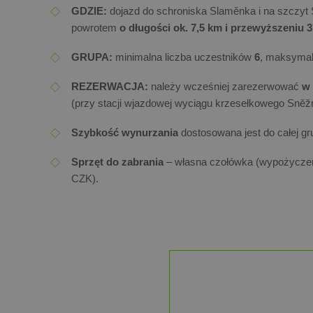
GDZIE:
dojazd do schroniska Slaměnka i na szczyt 
powrotem
o długości ok. 7,5 km i przewyższeniu 
GRUPA:
minimalna liczba uczestników
6
, maksymal
REZERWACJA:
należy wcześniej zarezerwować
w 
(przy stacji wjazdowej wyciągu krzesełkowego Sněž
Szybkość wynurzania
dostosowana jest do całej gr
Sprzęt do zabrania
– własna czołówka (wypożyczeni
CZK).