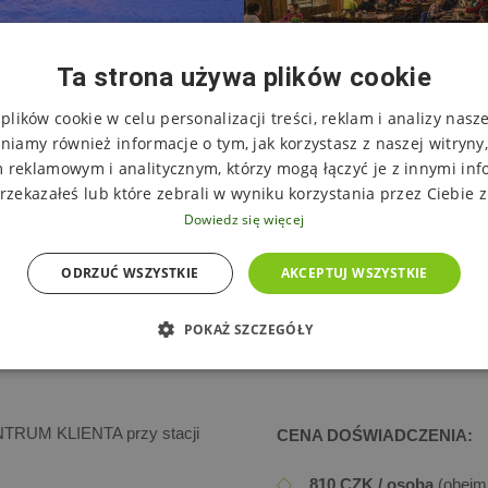
Ta strona używa plików cookie
lików cookie w celu personalizacji treści, reklam i analizy nasz
niamy również informacje o tym, jak korzystasz z naszej witryny
 reklamowym i analitycznym, którzy mogą łączyć je z innymi inf
rzekazałeś lub które zebrali w wyniku korzystania przez Ciebie z
Dowiedz się więcej
PRAKTYCZNE INFORMACJE
ODRZUĆ WSZYSTKIE
AKCEPTUJ WSZYSTKIE
POKAŻ SZCZEGÓŁY
ENTRUM KLIENTA przy stacji
CENA DOŚWIADCZENIA:
810 CZK / osoba
(obejmu