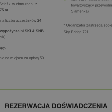
Ścieżki w chmurach i z
towarzyszący przewodnik
375 m
Slaměnka)
na liczba uczestników
24
* Organizator zastrzega sob
wypożyczalni SKI & SNB
Sky Bridge 721.
ník)
upy.
e na miejscu za opłatą 50
REZERWACJA DOŚWIADCZENIA