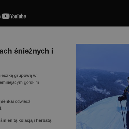
ach śnieżnych i
1
cieczkę grupową w
iemniejącym górskim
aměnkai
odwiedź
1
.
mienitą kolacją i herbatą