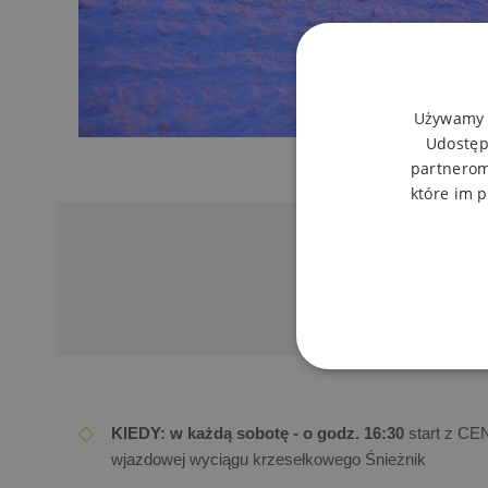
Używamy p
Udostęp
partnerom
które im p
KIEDY:
w każdą sobotę - o godz. 16:30
start z C
wjazdowej wyciągu krzesełkowego Śnieżnik