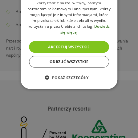
korzystasz z naszej witryny, naszym
partnerom reklamowym i analitycznym, którzy
Butelka
prosecco
mogą łączyć je z innymi informacjami, które
im przekazałeś lub które zebrali w wyniku
Śniadanie w restauracji
Marcelka
korzystania przez Ciebie z ich usług.
Dowiedz
się więcej
Przestronne lobby bezpośrednio w Vista Apartments. Przechowalnia
AKCEPTUJ WSZYSTKIE
nart i rowerów oraz bezpłatne Wi-Fi w apartamentach i częściach
wspólnych.
ODRZUĆ WSZYSTKIE
POKAŻ SZCZEGÓŁY
Partnerzy resortu