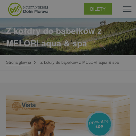
BILETY
Z kołdry do bąbelków z
MELORI aqua & spa
Strona główna
Z kołdry do bąbelków z MELORI aqua & spa