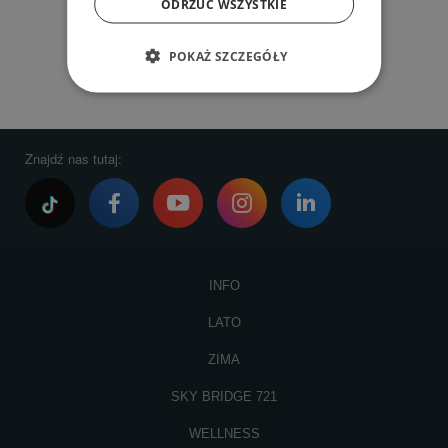
ODRZUĆ WSZYSTKIE
POKAŻ SZCZEGÓŁY
Znajdź nas tutaj:
INFO
LATO
ZIMA
SKY BRIDGE 721
WELLNESS