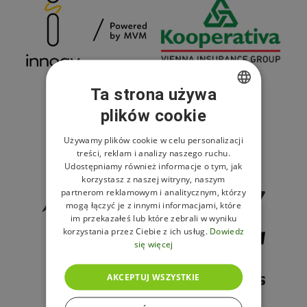
Ta strona używa
plików cookie
CZECH
ENGLISH
Używamy plików cookie w celu personalizacji
treści, reklam i analizy naszego ruchu.
POLISH
Udostępniamy również informacje o tym, jak
korzystasz z naszej witryny, naszym
partnerom reklamowym i analitycznym, którzy
mogą łączyć je z innymi informacjami, które
im przekazałeś lub które zebrali w wyniku
korzystania przez Ciebie z ich usług.
Dowiedz
się więcej
AKCEPTUJ WSZYSTKIE