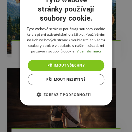
stránky používají
CZECH
soubory cookie.
ENGLISH
POLISH
Tyto webové stránky používají soubory cookie
ke zlepšení uživatelského zážitku. Používáním
našich webových stránek souhlasíte se všemi
soubory cookie v souladu s našimi zásadami
29.8.2026
používání souborů cookie.
Více informací
Loučení s létem 2026
PŘIJMOUT VŠECHNY
PŘIJMOUT NEZBYTNÉ
ZOBRAZIT PODROBNOSTI