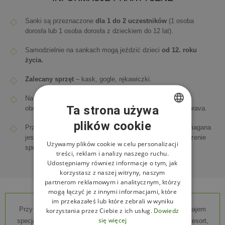
Sanki są przeznaczone
dla 1 do 2 uczestników
(1 osoba
dorosła lub 1 osoba dorosła z dzieckiem do 12 lat).
Samodzielnie na sankach mogą jeździć dzieci
od 12. roku
życia.
Zalecany sprzęt
– kask, gogle, rękawiczki.
Na torze saneczkowym zwiedzający postępuje zgodnie z
Ta strona używa
obowiązującym regulaminem ośrodka górskiego Dolní Morava.
plików cookie
CZECH
Przy zakupie biletu na wieczorne zjazdy na sankach wymagana
jest
kaucja zwrotna w wysokości 500 CZK
za wypożyczenie
ENGLISH
Używamy plików cookie w celu personalizacji
specjalnych sanek.
treści, reklam i analizy naszego ruchu.
POLISH
Udostępniamy również informacje o tym, jak
korzystasz z naszej witryny, naszym
partnerom reklamowym i analitycznym, którzy
mogą łączyć je z innymi informacjami, które
im przekazałeś lub które zebrali w wyniku
Przy zakupie biletu na wieczorne sanki, ze względu na wynajem
korzystania przez Ciebie z ich usług.
Dowiedz
się więcej
specjalnych sanek przez Ośrodek Dolní Morava Mountain Resort,