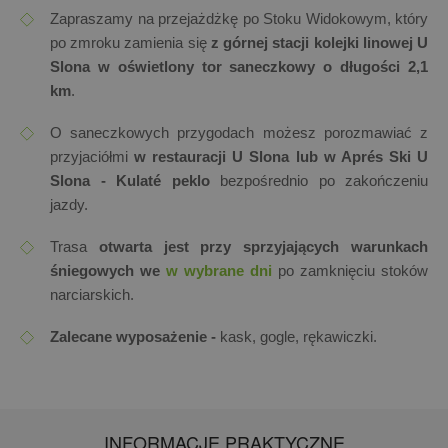
Zapraszamy na przejażdżkę po Stoku Widokowym, który
po zmroku zamienia się
z górnej stacji kolejki linowej U
Slona w oświetlony tor saneczkowy o długości 2,1
km
.
O saneczkowych przygodach możesz porozmawiać z
przyjaciółmi
w restauracji U Slona lub w Aprés Ski U
Slona - Kulaté peklo
bezpośrednio po zakończeniu
jazdy.
Trasa
otwarta jest przy sprzyjających warunkach
śniegowych we
w wybrane dni
po zamknięciu stoków
narciarskich.
Zalecane wyposażenie -
kask, gogle, rękawiczki.
INFORMACJE PRAKTYCZNE