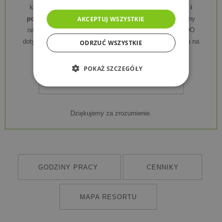
konieczne jest
okazanie w kasie dowodu osobistego i
AKCEPTUJ WSZYSTKIE
podpisanie umowy wypożyczenia sanek
w celu ochrony
naszego mienia i jednocześnie przestrzegać zasad RODO
dotyczących ochrony danych osobowych, przetwarzanych na
ODRZUĆ WSZYSTKIE
podstawie najmu.
POKAŻ SZCZEGÓŁY
UMOWA WYPOŻYCZENIA SAŃ
Dziękujemy za zrozumienie.
GODZINY PRACY
CENNIKY
MAPA RESORTU