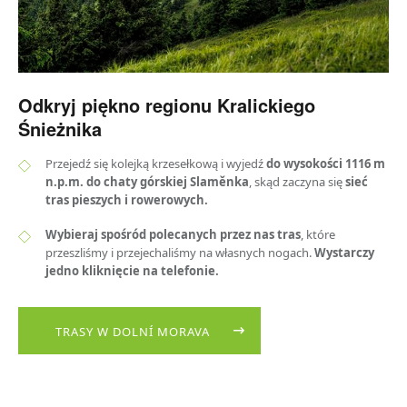
Odkryj piękno regionu Kralickiego
Śnieżnika
Przejedź się kolejką krzesełkową i wyjedź
do wysokości 1116 m
n.p.m. do chaty górskiej Slaměnka
, skąd zaczyna się
sieć
tras pieszych i rowerowych.
Wybieraj spośród polecanych przez nas tras
, które
przeszliśmy i przejechaliśmy na własnych nogach.
Wystarczy
jedno kliknięcie na telefonie.
​TRASY W DOLNÍ MORAVA