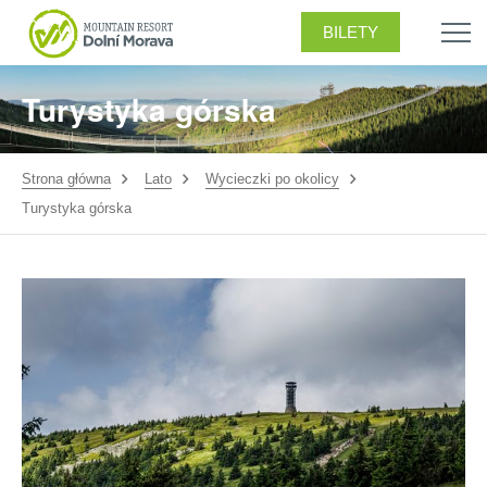
BILETY
Turystyka górska
Strona główna
Lato
Wycieczki po okolicy
Turystyka górska