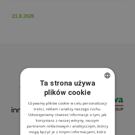
21.8.2026
Partnerzy resortu
Ta strona używa
plików cookie
CZECH
ENGLISH
Używamy plików cookie w celu personalizacji
treści, reklam i analizy naszego ruchu.
POLISH
Udostępniamy również informacje o tym, jak
korzystasz z naszej witryny, naszym
partnerom reklamowym i analitycznym, którzy
mogą łączyć je z innymi informacjami, które