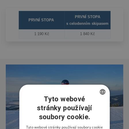
PRVNÍ STOPA
PRVNÍ STOPA
s celodenním skipasem
1 190 Kč
1 840 Kč
Tyto webové
stránky používají
CZECH
soubory cookie.
ENGLISH
POLISH
Tyto webové stránky používají soubory cookie