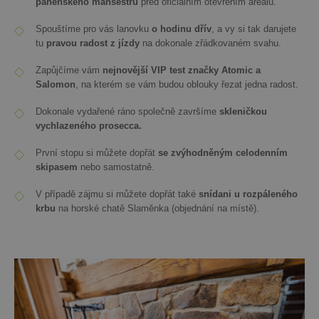
panenského manšestru
před oficiálním otevřením areálu.
Spouštíme pro vás lanovku
o hodinu dřív
, a vy si tak darujete
tu
pravou radost z jízdy
na dokonale zřádkovaném svahu.
Zapůjčíme vám
nejnovější VIP test značky Atomic a
Salomon
, na kterém se vám budou oblouky řezat jedna radost.
Dokonale vydařené ráno společně završíme
skleničkou
vychlazeného prosecca.
První stopu si můžete dopřát
se zvýhodněným celodenním
skipasem
nebo samostatně.
V případě zájmu si můžete dopřát také
snídani u rozpáleného
krbu
na horské chatě Slaměnka (objednání na místě).