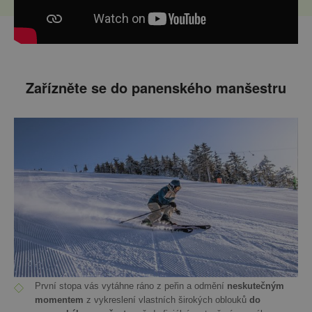
Zařízněte se do panenského manšestru
První stopa vás vytáhne ráno z peřin a odmění
neskutečným
momentem
z vykreslení vlastních širokých oblouků
do