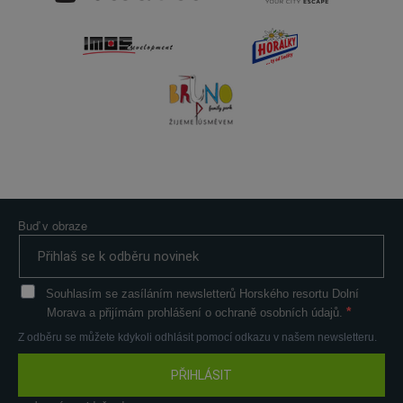
Buď v obraze
Souhlasím se zasíláním newsletterů Horského resortu Dolní
Morava a přijímám prohlášení o ochraně osobních údajů.
Z odběru se můžete kdykoli odhlásit pomocí odkazu v našem newsletteru.
PŘIHLÁSIT