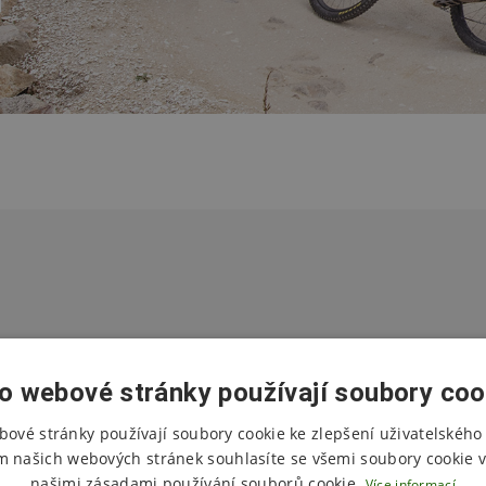
kový zážitek dětí. Program vedou zkušení lektoři, kteří umí předat 
 terénu a hlavně radost z jízdy. Díky tomu se děti zlepšují přirozeně
o webové stránky používají soubory coo
binace pro den plný zážitků na kole!
bové stránky používají soubory cookie ke zlepšení uživatelského 
m našich webových stránek souhlasíte se všemi soubory cookie v
našimi zásadami používání souborů cookie.
Více informací