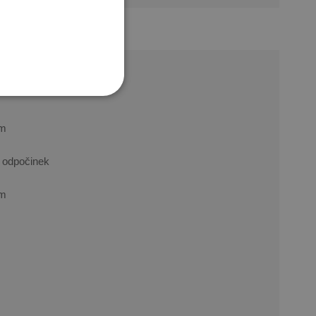
POLISH
am
 odpočinek
am