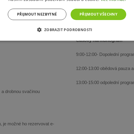
PŘIJMOUT NEZBYTNÉ
PŘIJMOUT VŠECHNY
ZOBRAZIT PODROBNOSTI
Časový harmonogram
9:00-12:00- Dopolední progr
12:00-13:00 obědová pauza a
13:00-15:00 odpolední progr
m a drobnou svačinou
, je možné ho rezervovat e-