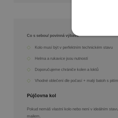
Co s sebou/ povinná výbava
Kolo musí být v perfektním technickém stavu
Helma a rukavice jsou nutností
Doporučujeme chrániče kolen a loktů
Vhodné oblečení dle počasí + malý batoh s pití
Půjčovna kol
Pokud nemáš vlastní kolo nebo není v ideálním stavu
mailem.