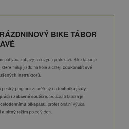
RÁZDNINOVÝ BIKE TÁBOR
RAVĚ
né pohybu, zábavy a nových přátelství. Bike tábor je
, které milují jízdu na kole a chtějí
zdokonalit své
ušených instruktorů
.
á pestrý program zaměřený na
techniku jízdy,
ráci i zábavné soutěže
. Součástí tábora je
y
celodennímu bikepasu
, profesionální výuka
 a pitný režim
po celý den.