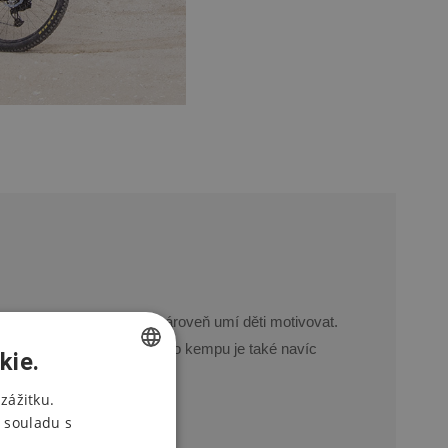
techniku srozumitelně a zároveň umí děti motivovat.
 a bez stresu. V ceně každého kempu je také navíc
kie.
CZECH
zážitku.
 souladu s
ENGLISH