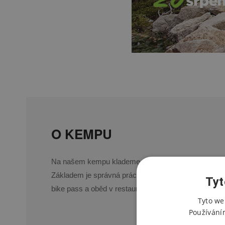
O KEMPU
Na našem kempu klademe důraz na kvalitu výuky i cel
Základem je správná práce s tělem na kole, jistota v
Tyt
bike pass a oběd v restauraci Marcelka – ideální kom
Tyto we
Používání