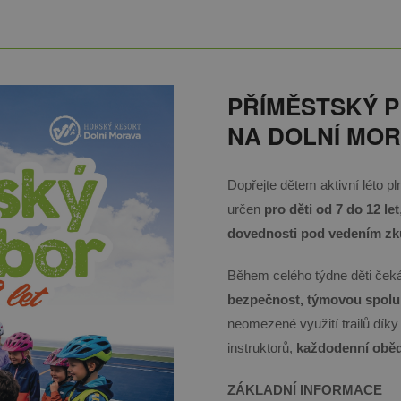
PŘÍMĚSTSKÝ P
NA DOLNÍ MO
Dopřejte dětem aktivní léto pl
určen
pro děti od 7 do 12 let
dovednosti pod vedením zk
Během celého týdne děti ček
bezpečnost, týmovou spolup
neomezené využití trailů dík
instruktorů,
každodenní oběd
ZÁKLADNÍ INFORMACE