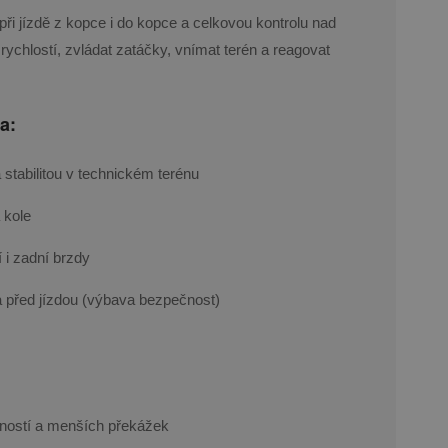
při jízdě z kopce i do kopce a celkovou kontrolu nad
 rychlostí, zvládat zatáčky, vnímat terén a reagovat
a:
a stabilitou v technickém terénu
 kole
 i zadní brzdy
 před jízdou (výbava bezpečnost)
vností a menších překážek