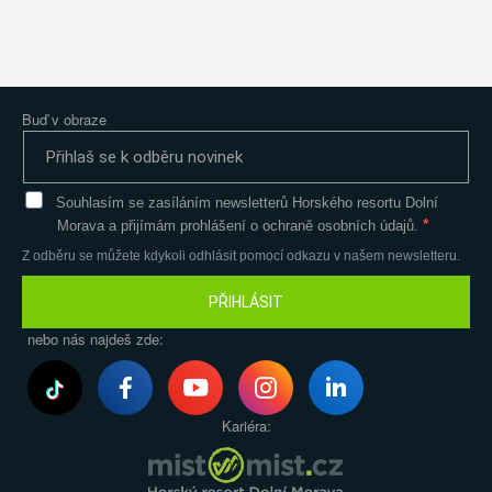
Buď v obraze
Souhlasím se zasíláním newsletterů Horského resortu Dolní
Morava a přijímám prohlášení o ochraně osobních údajů.
Z odběru se můžete kdykoli odhlásit pomocí odkazu v našem newsletteru.
PŘIHLÁSIT
nebo nás najdeš zde:
Kariéra: