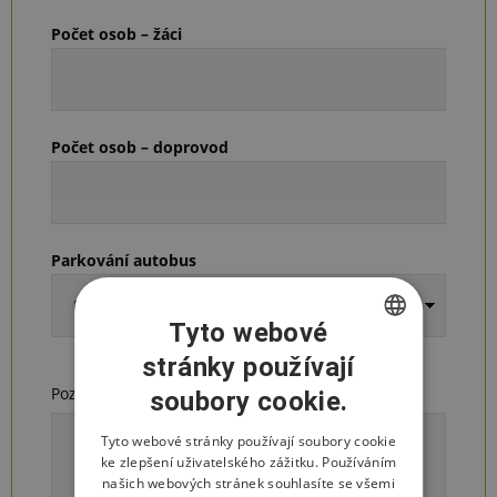
Počet osob – žáci
Počet osob – doprovod
Parkování autobus
Tyto webové
stránky používají
CZECH
Poznámka, komentář
soubory cookie.
ENGLISH
POLISH
Tyto webové stránky používají soubory cookie
ke zlepšení uživatelského zážitku. Používáním
našich webových stránek souhlasíte se všemi