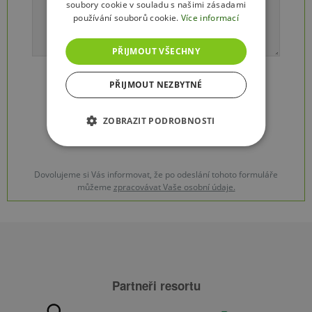
soubory cookie v souladu s našimi zásadami
používání souborů cookie.
Více informací
PŘIJMOUT VŠECHNY
PŘIJMOUT NEZBYTNÉ
ODESLAT FORMULÁŘ
ZOBRAZIT PODROBNOSTI
Dovolujeme si Vás informovat, že po odeslání tohoto formuláře
můžeme
zpracovávat Vaše osobní údaje.
Partneři resortu