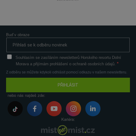
Buď v obraze
Souhlasím se zasíláním newsletterů Horského resortu Dolní
Morava a přijímám prohlášení o ochraně osobních údajů.
Z odběru se můžete kdykoli odhlásit pomocí odkazu v našem newsletteru.
PŘIHLÁSIT
nebo nás najdeš zde:
Kariéra: