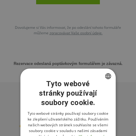
Dovolujeme si Vás informovat, že po odeslání tohoto formuláře
můžeme
zpracovávat Vaše osobní údaje.
Rezervace odeslaná poptávkovým formulářem je závazná.
Tyto webové
stránky používají
CZECH
soubory cookie.
ENGLISH
Partneři resortu
POLISH
Tyto webové stránky používají soubory cookie
ke zlepšení uživatelského zážitku. Používáním
našich webových stránek souhlasíte se všemi
soubory cookie v souladu s našimi zásadami