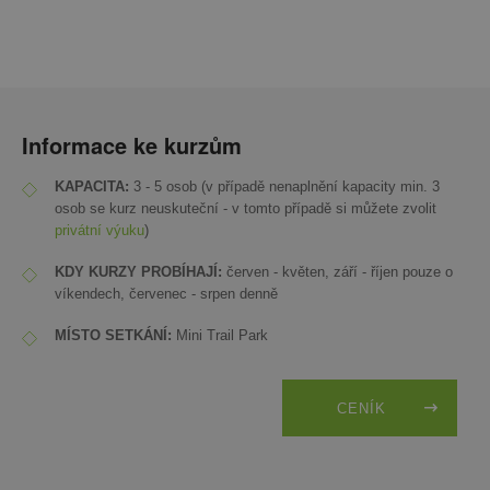
​Informace ke kurzům
KAPACITA:
3 - 5 osob (v případě nenaplnění kapacity min. 3
osob se kurz neuskuteční - v tomto případě si můžete zvolit
privátní výuku
)
KDY KURZY PROBÍHAJÍ:
červen - květen, září - říjen pouze o
víkendech, červenec - srpen denně
MÍSTO SETKÁNÍ:
Mini Trail Park
CENÍK