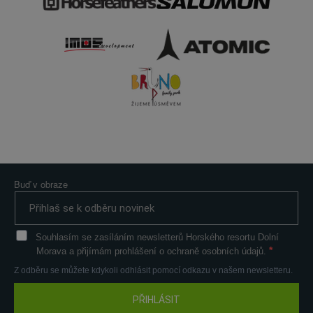
Buď v obraze
Souhlasím se zasíláním newsletterů Horského resortu Dolní
Morava a přijímám prohlášení o ochraně osobních údajů.
Z odběru se můžete kdykoli odhlásit pomocí odkazu v našem newsletteru.
PŘIHLÁSIT