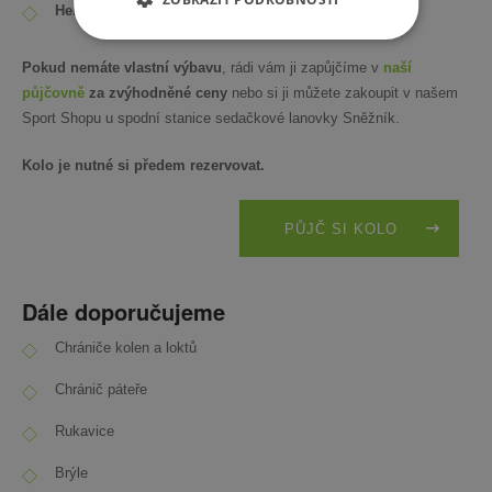
Helma
(doporučujeme integrální)
Pokud nemáte vlastní výbavu
, rádi vám ji zapůjčíme v
naší
půjčovně
za zvýhodněné ceny
nebo si ji můžete zakoupit v našem
Sport Shopu u spodní stanice sedačkové lanovky Sněžník.
Kolo je nutné si předem rezervovat.
PŮJČ SI KOLO
Dále doporučujeme
Chrániče kolen a loktů
Chránič páteře
Rukavice
Brýle