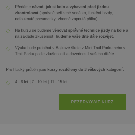
Předáme
návod, jak si kolo a vybavení před jízdou
zkontrolovat
(správně seřízené sedátko, funkční brzdy,
nafouknuté pneumatiky, vhodně zapnutá přilba).
Na kurzu se budeme
věnovat správné technice jízdy na kole
a
na základě zkušeností
budeme vaše dítě dále rozvíjet.
Výuka bude probíhat v Bajkové škole v Mini Trail Parku nebo v
Trail Parku podle zkušeností a dovedností vašeho dítěte.
Pro hladký průběh jsou
kurzy rozděleny do 3 věkových kategorií:
4 - 6 let | 7 - 10 let | 11 - 15 let
REZERVOVAT KURZ