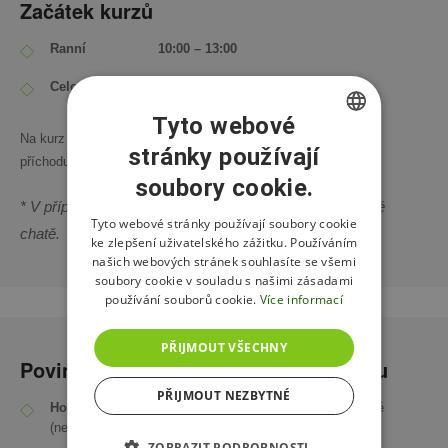
Začátek kurzů
Ranní 10:00 – 13:00
​​Celodenní kurz* 10:00 – 16:00
Tyto webové
Na kurz se
dostavte vždy s předstihem
, z důvodu pozdního
stránky používají
CZECH
příchodu nemůžeme prodloužit délku kurzu.
soubory cookie.
ENGLISH
* V případě celodenního kurzu je v ceně oběd na horské
POLISH
Tyto webové stránky používají soubory cookie
chatě.
ke zlepšení uživatelského zážitku. Používáním
našich webových stránek souhlasíte se všemi
soubory cookie v souladu s našimi zásadami
používání souborů cookie.
Více informací
PŘIJMOUT VŠECHNY
Povinná výbava pro absolvování kurzu
PŘIJMOUT NEZBYTNÉ
Horské kolo ve 100% technickém stavu
– plně seřízené
(nemusí být celoodpružené)
ZOBRAZIT PODROBNOSTI