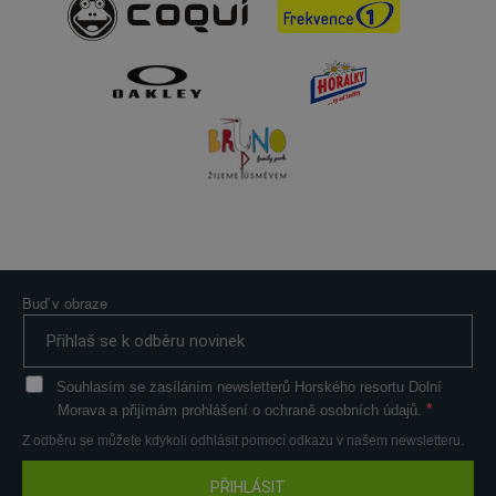
Buď v obraze
Souhlasím se zasíláním newsletterů Horského resortu Dolní
Morava a přijímám prohlášení o ochraně osobních údajů.
Z odběru se můžete kdykoli odhlásit pomocí odkazu v našem newsletteru.
PŘIHLÁSIT