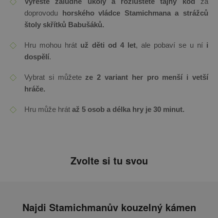
Vyřeště záludné úkoly a rozluštěte tajný kód
za
doprovodu
horského vládce Stamichmana a strážců
štoly skřítků Babušáků.
Hru mohou hrát
už děti od 4 let
, ale pobaví se u ní
i
dospělí
.
Vybrat si můžete
ze 2 variant her pro menší i vetší
hráče.
Hru může hrát
až 5 osob a délka hry je 30 minut.
Zvolte si tu svou
Najdi Stamichmanův kouzelný kámen