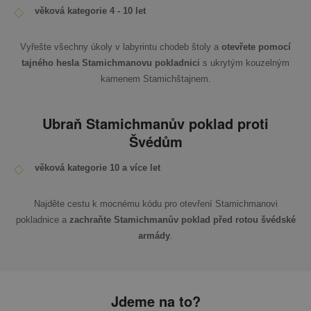
věková kategorie 4 - 10 let
Vyřešte všechny úkoly v labyrintu chodeb štoly a
otevřete pomocí
tajného hesla Stamichmanovu pokladnici
s ukrytým kouzelným
kamenem Stamichštajnem.
Ubraň Stamichmanův poklad proti
Švédům
věková kategorie 10 a více let
Najděte cestu k mocnému kódu pro otevření Stamichmanovi
pokladnice a
zachraňte Stamichmanův poklad před rotou švédské
armády
.
Jdeme na to?