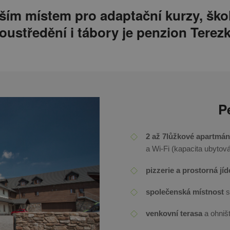
ším místem pro
adaptační kurzy, škol
oustředění i tábory
je
penzion Terez
P
2 až 7lůžkové apartmá
a Wi-Fi (kapacita ubytov
pizzerie a prostorná jíd
společenská místnost
s
venkovní terasa
a ohniš