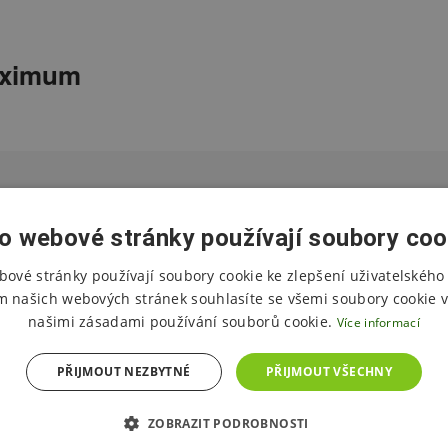
maximum
m naše nabídka a už zbývá jen vypln
o webové stránky používají soubory coo
bové stránky používají soubory cookie ke zlepšení uživatelského 
POPTAT UBYTOVÁNÍ
m našich webových stránek souhlasíte se všemi soubory cookie v
našimi zásadami používání souborů cookie.
Více informací
PŘIJMOUT NEZBYTNÉ
PŘIJMOUT VŠECHNY
ZOBRAZIT PODROBNOSTI