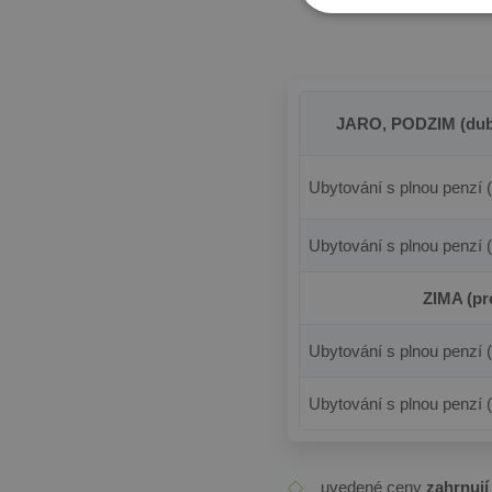
JARO, PODZIM (duben
Ubytování s plnou penzí 
Ubytování s plnou penzí 
ZIMA (pr
Ubytování s plnou penzí 
Ubytování s plnou penzí 
uvedené ceny
zahrnují