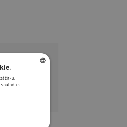
it formulář?
kie.
CZECH
zážitku.
 souladu s
ENGLISH
POLISH