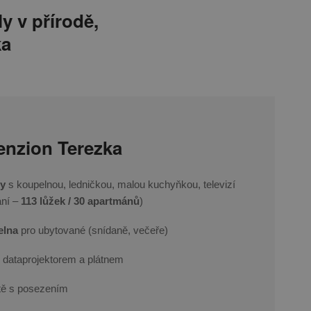
y v přírodě,
ka
enzion Terezka
ny
s koupelnou, ledničkou, malou kuchyňkou, televizí
ání –
113 lůžek / 30 apartmánů
)
elna
pro ubytované (snídaně, večeře)
 dataprojektorem a plátnem
tě s posezením