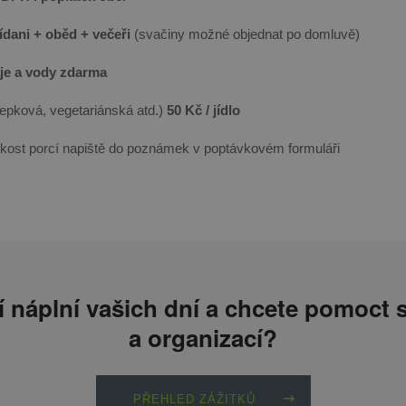
dani + oběd + večeři
(svačiny možné objednat po domluvě)
je a vody zdarma
epková, vegetariánská atd.)
50 Kč / jídlo
likost porcí napiště do poznámek v poptávkovém formuláři
stí náplní vašich dní a chcete pomoct
a organizací?
PŘEHLED ZÁŽITKŮ