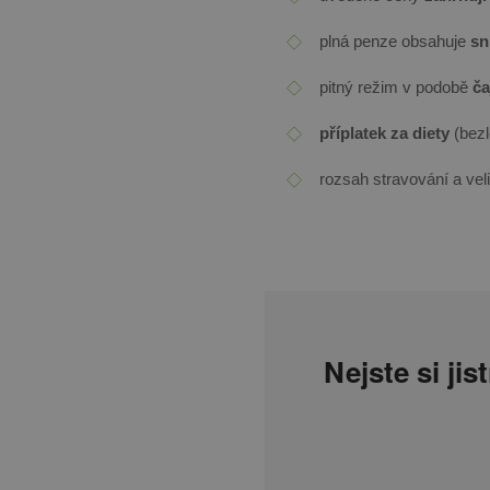
plná penze obsahuje
sní
pitný režim v podobě
ča
příplatek za diety
(bezl
rozsah stravování a ve
Nejste si ji