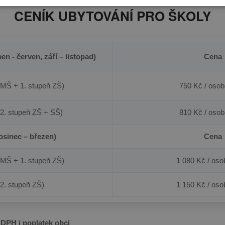
CENÍK UBYTOVÁNÍ PRO ŠKOLY
 - červen, září – listopad)
Cena
(MŠ + 1. stupeň ZŠ)
750 Kč / osob
(2. stupeň ZŠ + SŠ)
810 Kč / osob
osinec – březen)
Cena
(MŠ + 1. stupeň ZŠ)
1 080 Kč / oso
(2. stupeň ZŠ)
1 150 Kč / oso
 DPH i poplatek obci