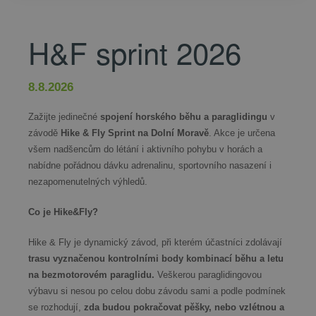
H&F sprint 2026
8.8.2026
Zažijte jedinečné
spojení horského běhu a paraglidingu
v
závodě
Hike & Fly Sprint na Dolní Moravě
. Akce je určena
všem nadšencům do létání i aktivního pohybu v horách a
nabídne pořádnou dávku adrenalinu, sportovního nasazení i
nezapomenutelných výhledů.
Co je Hike&Fly?
Hike & Fly je dynamický závod, při kterém účastníci zdolávají
trasu vyznačenou kontrolními body kombinací běhu a letu
na bezmotorovém paraglidu.
Veškerou paraglidingovou
výbavu si nesou po celou dobu závodu sami a podle podmínek
se rozhodují,
zda budou pokračovat pěšky, nebo vzlétnou a