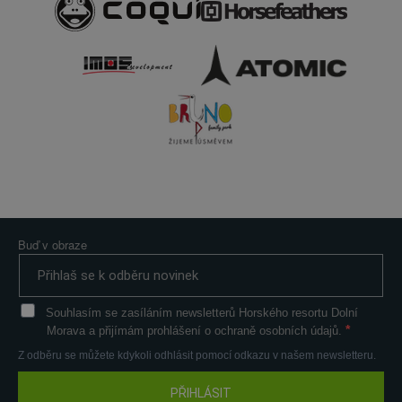
Buď v obraze
Souhlasím se zasíláním newsletterů Horského resortu Dolní
Morava a přijímám prohlášení o ochraně osobních údajů.
Z odběru se můžete kdykoli odhlásit pomocí odkazu v našem newsletteru.
PŘIHLÁSIT