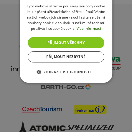
POLISH
Tyto webové stránky používají soubory cookie
ke zlepšení uživatelského zážitku. Používáním
našich webových stránek souhlasíte se všemi
soubory cookie v souladu s našimi zásadami
používání souborů cookie.
Více informací
Partneři resortu
PŘIJMOUT VŠECHNY
PŘIJMOUT NEZBYTNÉ
ZOBRAZIT PODROBNOSTI