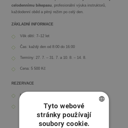
celodennímu bikepasu
, profesionální výuka instruktorů,
každodenní oběd a pitný režim po celý den.
ZÁKLADNÍ INFORMACE
Věk dětí: 7–12 let
Čas: každý den od 8:00 do 16:00
Termíny: 27. 7. – 31. 7. a 10. 8. – 14. 8.
Cena: 5 500 Kč
REZERVACE
bajkovaskola@dolnimorava.cz
Tyto webové
+ 420 737 261 018
stránky používají
CZECH
soubory cookie.
ENGLISH