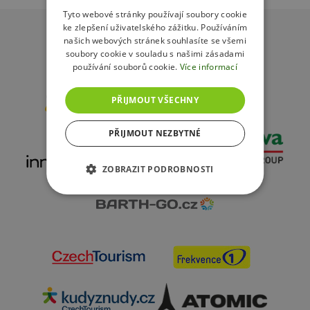
POLISH
Tyto webové stránky používají soubory cookie
ke zlepšení uživatelského zážitku. Používáním
našich webových stránek souhlasíte se všemi
soubory cookie v souladu s našimi zásadami
používání souborů cookie.
Více informací
Partneři resortu
PŘIJMOUT VŠECHNY
PŘIJMOUT NEZBYTNÉ
ZOBRAZIT PODROBNOSTI