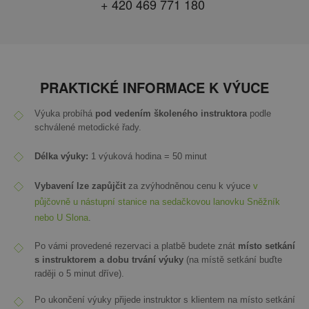
+ 420 469 771 180
PRAKTICKÉ INFORMACE K VÝUCE
Výuka probíhá
pod vedením školeného instruktora
podle
schválené metodické řady.
Délka výuky:
1 výuková hodina = 50 minut
Vybavení lze zapůjčit
za zvýhodněnou cenu k výuce
v
půjčovně u nástupní stanice na sedačkovou lanovku Sněžník
nebo U Slona
.
Po vámi provedené rezervaci a platbě budete znát
místo setkání
s instruktorem a dobu trvání výuky
(na místě setkání buďte
raději o 5 minut dříve).
Po ukončení výuky přijede instruktor s klientem na místo setkání