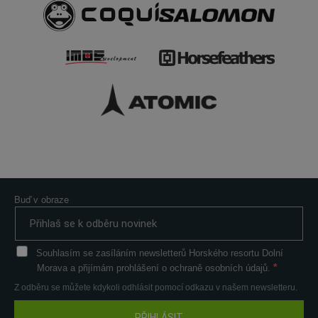
Buď v obraze
Souhlasím se zasíláním newsletterů Horského resortu Dolní
Morava a přijímám prohlášení o ochraně osobních údajů.
Z odběru se můžete kdykoli odhlásit pomocí odkazu v našem newsletteru.
PŘIHLÁSIT