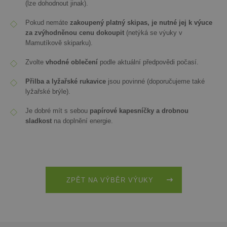
(lze dohodnout jinak).
Pokud nemáte
zakoupený platný skipas
, je nutné jej k výuce
za zvýhodněnou cenu dokoupit
(netýká se výuky v
Mamutíkově skiparku).
Zvolte
vhodné oblečení
podle aktuální předpovědi počasí.
Přilba a lyžařské rukavice
jsou povinné (doporučujeme také
lyžařské brýle).
Je dobré mít s sebou
papírové kapesníčky a drobnou
sladkost
na doplnění energie.
ZPĚT NA VÝBĚR VÝUKY