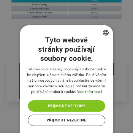
Tyto webové
stránky používají
CZECH
Vstupné Mamutíkův skipark
soubory cookie.
ENGLISH
POLISH
Tyto webové stránky používají soubory cookie
1 osoba
ke zlepšení uživatelského zážitku. Používáním
našich webových stránek souhlasíte se všemi
1 den
250 Kč
soubory cookie v souladu s našimi zásadami
používání souborů cookie.
Více informací
od 13:00
150 Kč
PŘIJMOUT VŠECHNY
PŘIJMOUT NEZBYTNÉ